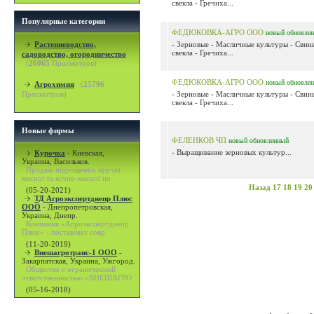
свекла - Гречиха...
Популярные категории
ФЕДЮКОВКА-АГРО ООО
новый
обновле
Растениеводство,
- Зерновые - Масличные культуры - Свин
свекла - Гречиха...
садоводство, огородничество
(
26065
Просмотров)
ФЕДЮКОВКА-АГРО ООО
новый
обновле
Агрохимия
(
25796
Просмотров)
- Зерновые - Масличные культуры - Свин
свекла - Гречиха...
Новые фирмы
ФЕЛЕНКОВ ЧП
новый
обновленный
- Выращивание зерновых культур...
Курочка
-
Киевская,
Украина, Васильков.
Продаж підрощених курчат
мясної та яєчно-мясної по
Назад
17
18
19
20
(05-20-2021)
ТД Агроэкспертднепр Плюс
ООО
-
Днепропетровская,
Украина, Днепр.
Компания «Агроэкспертднепр
Плюс» - поставляет совр
(11-20-2019)
Внешагротранс-1 ООО
-
Закарпатская, Украина, Ужгород.
Общество с ограниченной
ответственностью «ВНЕШАГРО
(05-16-2018)