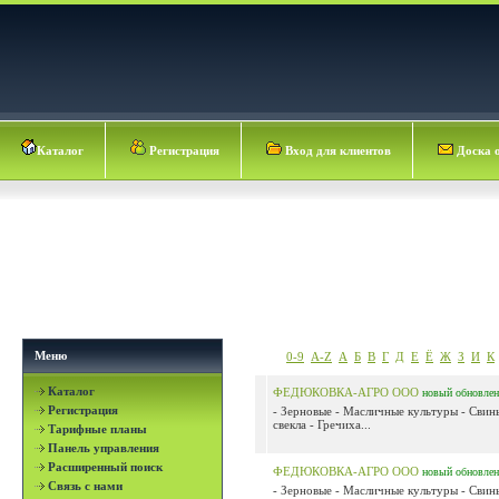
Каталог
Регистрация
Вход для клиентов
Доска 
Меню
0-9
A-Z
А
Б
В
Г
Д
Е
Ё
Ж
З
И
К
Каталог
ФЕДЮКОВКА-АГРО ООО
новый
обновле
Регистрация
- Зерновые - Масличные культуры - Свин
свекла - Гречиха...
Тарифные планы
Панель управления
Расширенный поиск
ФЕДЮКОВКА-АГРО ООО
новый
обновле
Связь с нами
- Зерновые - Масличные культуры - Свин