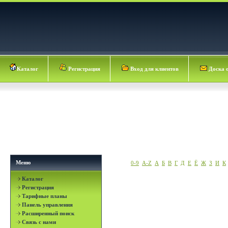
Каталог
Регистрация
Вход для клиентов
Доска 
Меню
0-9
A-Z
А
Б
В
Г
Д
Е
Ё
Ж
З
И
К
Каталог
Регистрация
Тарифные планы
Панель управления
Расширенный поиск
Связь с нами