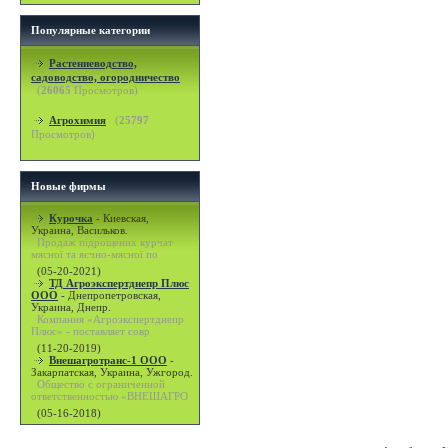
Популярные категории
Растениеводство,
садоводство, огородничество
(
26065
Просмотров)
Агрохимия
(
25797
Просмотров)
Новые фирмы
Курочка
-
Киевская,
Украина, Васильков.
Продаж підрощених курчат
мясної та яєчно-мясної по
(05-20-2021)
ТД Агроэкспертднепр Плюс
ООО
-
Днепропетровская,
Украина, Днепр.
Компания «Агроэкспертднепр
Плюс» - поставляет совр
(11-20-2019)
Внешагротранс-1 ООО
-
Закарпатская, Украина, Ужгород.
Общество с ограниченной
ответственностью «ВНЕШАГРО
(05-16-2018)