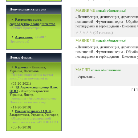
Популярные категории
МАВИК ЧП
новый
обновленный
- Дезинфекция, дезинсекция, дератизац
Растениеводство,
помещений - Фумигация зерна - Обрабо
садоводство, огородничество
пестицидами и гербицидами - Внесение у
(
26084
Просмотров)
(64 голосов)
Агрохимия
(
25807
МАВИК ЧП
новый
обновленный
Просмотров)
- Дезинфекция, дезинсекция, дератизац
помещений - Фумигация зерна - Обрабо
пестицидами и гербицидами - Внесение у
Новые фирмы
Курочка
-
Киевская,
МАГ ЧП
новый
обновленный
Украина, Васильков.
Продаж підрощених курчат
- Зерновые...
мясної та яєчно-мясної по
(05-20-2021)
ТД Агроэкспертднепр Плюс
[
1
ООО
-
Днепропетровская,
Украина, Днепр.
Компания «Агроэкспертднепр
Плюс» - поставляет совр
(11-20-2019)
Внешагротранс-1 ООО
-
Закарпатская, Украина, Ужгород.
Общество с ограниченной
ответственностью «ВНЕШАГРО
(05-16-2018)