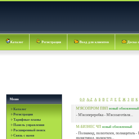
Каталог
Регистрация
Вход для клиентов
Доска 
Меню
0-9
A-Z
А
Б
В
Г
Д
Е
Ё
Ж
З
И
К
М'ЯСОПРОМ ПВП
новый
обновленный
Каталог
Регистрация
- М'ясопереробка - М'ясозаготівля...
Тарифные планы
Панель управления
М-БИЗНЕС ЧП
новый
обновленный
Расширенный поиск
- Полиамид, полиэтилен, полиациталь -
Связь с нами
полистирол, полиэстер...