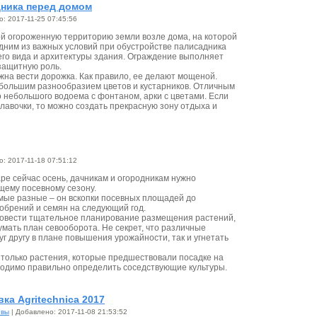
ника перед домом
: 2017-11-25 07:45:56
й огороженную территорию земли возле дома, на которой
дним из важных условий при обустройстве палисадника
его вида и архитектуры здания. Ограждение выполняет
защитную роль.
жна вести дорожка. Как правило, ее делают мощеной.
большим разнообразием цветов и кустарников. Отличным
 небольшого водоема с фонтаном, арки с цветами. Если
лавочки, то можно создать прекрасную зону отдыха и
: 2017-11-18 07:51:12
аре сейчас осень, дачникам и огородникам нужно
щему посевному сезону.
мые разные – он вскопки посевных площадей до
брений и семян на следующий год.
ровести тщательное планирование размещения растений,
мать план севооборота. Не секрет, что различные
уг другу в плане повышения урожайности, так и угнетать
 только растения, которые предшествовали посадке на
одимо правильно определить соседствующие культуры.
а Agritechnica 2017
ивы
| Добавлено: 2017-11-08 21:53:52