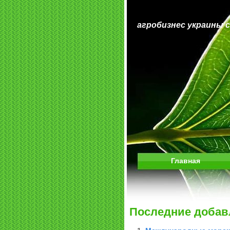
агробизнес украины 
Главная
Последние добав