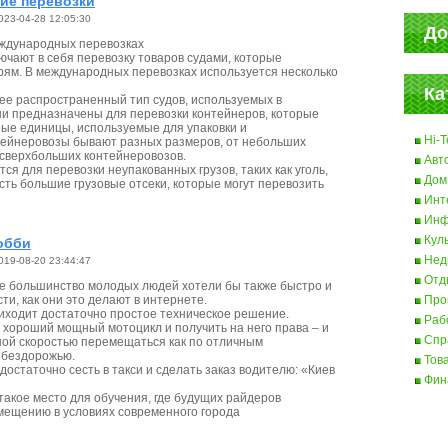
ие перевозки
023-04-28 12:05:30
До
еждународных перевозках
чают в себя перевозку товаров судами, которые
рям. В международных перевозках используется несколько
Ка
лее распространенный тип судов, используемых в
и предназначены для перевозки контейнеров, которые
ые единицы, используемые для упаковки и
Hi-T
тейнеровозы бывают разных размеров, от небольших
сверхбольших контейнеровозов.
Авт
тся для перевозки неупакованных грузов, таких как уголь,
Дом
есть большие грузовые отсеки, которые могут перевозить
Инт
Инф
Кул
обби
Нед
019-08-20 23:44:47
Отд
е большинство молодых людей хотели бы также быстро и
ти, как они это делают в интернете.
Про
риходит достаточно простое техническое решение.
Раб
 хороший мощный мотоцикл и получить на него права – и
Спр
ной скоростью перемещаться как по отличным
о бездорожью.
Тов
остаточно сесть в такси и сделать заказ водителю: «Киев
Фин
такое место для обучения, где будущих райдеров
емещению в условиях современного города