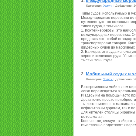
1.
Международные морск
Категория:
Услуги
| Добавлено: 2
Типы судов, используемых в м
Международные перевозки вклю
путешествуют по океанам и мо
типов судов, в том числе:
1. Контейнеровозы: это наибо
международных перевозках. Он
представляют собой стандартн
транспортировки товаров. Кон
фидерных судов до массивных 
2. Балкеры: эти суда использую
зерно и железная руда. У них 
тысячи тонн груза.
2.
Мобильный отдых и х
Категория:
Услуги
| Добавлено: 2
В современном мобильном мир
легко перемещаться в реальнос
И здесь им на помощь часто п
Достаточно просто приобрести
ты легко сможешь с максималь
асфальтовым дорогам, так и п
Для жителей столицы Украины д
мотошкола».
Конечно же, следует выбирать 
качественно подготовят к пер