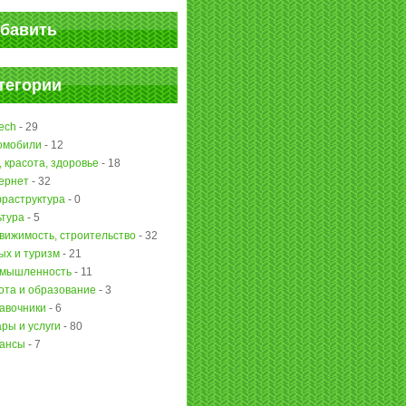
бавить
тегории
ech
-
29
омобили
-
12
, красота, здоровье
-
18
ернет
-
32
раструктура
-
0
ьтура
-
5
вижимость, строительство
-
32
ых и туризм
-
21
мышленность
-
11
ота и образование
-
3
авочники
-
6
ары и услуги
-
80
ансы
-
7