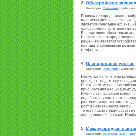
3.
Обустройство палисад
Категория:
Увлечения
| Добавлено
Палисадник представляет собо
высажены цветы и растения. О
является сочетание его внешн
одновременно эстетическую и 
В палисадник обязательно дол
Растительность представлена 
решением является устройство
поставить деревянные резные 
комфорта.
4.
Планирование урожая
Категория:
Увлечения
| Добавлено
Несмотря на то, что на календ
проводить подготовку к следую
Работы в этом направлении са
приобретения необходимых удо
Именно сейчас самое время п
подобрать нужные сорта, проду
растения могут как помогать др
рост и снижать урожайность.
То есть нужно спланировать не
определенной площади. Необх
5.
Международная выставк
Категория:
Выставки, музеи, арх