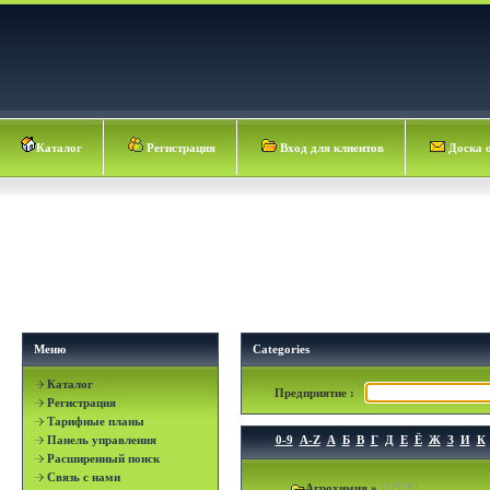
Каталог
Регистрация
Вход для клиентов
Доска 
Меню
Categories
Каталог
Предприятие :
Регистрация
Тарифные планы
Панель управления
0-9
A-Z
А
Б
В
Г
Д
Е
Ё
Ж
З
И
К
Расширенный поиск
Связь с нами
Агрохимия
»
[1/578]