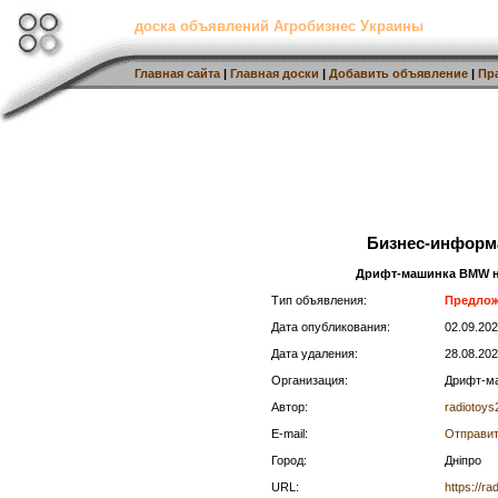
доска объявлений Агробизнес Украины
Главная сайта
|
Главная доски
|
Добавить объявление
|
Пр
Бизнес-информ
Дрифт-машинка BMW на
Тип объявления:
Предло
Дата опубликования:
02.09.20
Дата удаления:
28.08.20
Организация:
Дрифт-ма
Автор:
radiotoys
E-mail:
Отправит
Город:
Дніпро
URL:
https://r