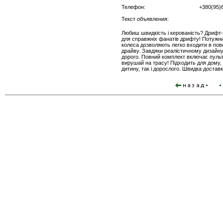
Телефон:
+380(95)
Текст объявления:
Любиш швидкість і керованість? Дрифт
для справжніх фанатів дрифту! Потужний
колеса дозволяють легко входити в по
драйву. Завдяки реалістичному дизайну
дорого. Повний комплект включає пульт
вирушай на трасу! Підходить для дому,
дитину, так і дорослого. Швидка доставка