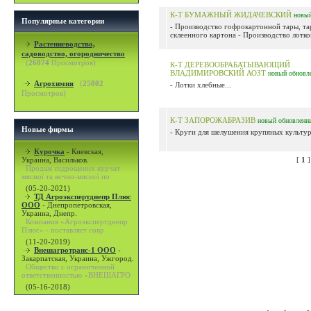
К-Т БУМАЖНЫЙ ЖИДАЧЕВСКИЙ
новы
Популярные категории
- Производство гофрокартонной тары, та
склеенного картона - Производство лотков
Растениеводство,
садоводство, огородничество
(
26074
Просмотров)
К-Т ДЕРЕВООБРАБАТЫВАЮЩИЙ
ВЛАДИМИРОВСКИЙ АОЗТ
новый
обновл
Агрохимия
(
25802
- Лотки хлебные...
Просмотров)
К-Т ЗАПОРОЖАБРАЗИВ
новый
обновленн
Новые фирмы
- Круги для шелушения крупяных культур.
Курочка
-
Киевская,
Украина, Васильков.
[
1
Продаж підрощених курчат
мясної та яєчно-мясної по
(05-20-2021)
ТД Агроэкспертднепр Плюс
ООО
-
Днепропетровская,
Украина, Днепр.
Компания «Агроэкспертднепр
Плюс» - поставляет совр
(11-20-2019)
Внешагротранс-1 ООО
-
Закарпатская, Украина, Ужгород.
Общество с ограниченной
ответственностью «ВНЕШАГРО
(05-16-2018)