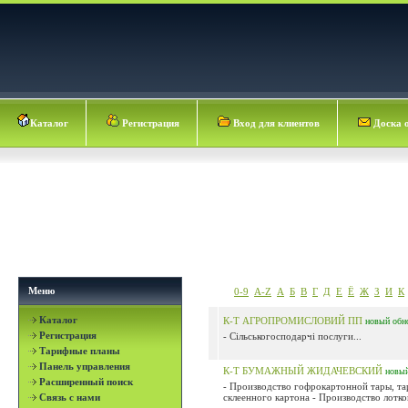
Каталог
Регистрация
Вход для клиентов
Доска 
Меню
0-9
A-Z
А
Б
В
Г
Д
Е
Ё
Ж
З
И
К
Каталог
К-Т АГРОПРОМИСЛОВИЙ ПП
новый
обн
Регистрация
- Сільськогосподарчі послуги...
Тарифные планы
Панель управления
К-Т БУМАЖНЫЙ ЖИДАЧЕВСКИЙ
новы
Расширенный поиск
- Производство гофрокартонной тары, та
Связь с нами
склеенного картона - Производство лотков