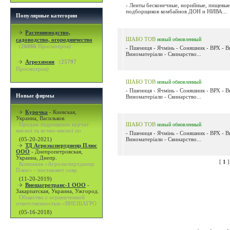
- Ленты бесконечные, норийные, пищевые,
подборщиков комбайнов ДОН и НИВА...
Популярные категории
Растениеводство,
ШАБО ТОВ
садоводство, огородничество
новый
обновленный
(
26066
Просмотров)
- Пшениця - Ячмінь - Соняшник - ВРХ - В
Виноматеріали - Свинарство...
Агрохимия
(
25797
Просмотров)
ШАБО ТОВ
новый
обновленный
- Пшениця - Ячмінь - Соняшник - ВРХ - В
Новые фирмы
Виноматеріали - Свинарство...
Курочка
-
Киевская,
Украина, Васильков.
Продаж підрощених курчат
ШАБО ТОВ
новый
обновленный
мясної та яєчно-мясної по
- Пшениця - Ячмінь - Соняшник - ВРХ - В
(05-20-2021)
Виноматеріали - Свинарство...
ТД Агроэкспертднепр Плюс
ООО
-
Днепропетровская,
Украина, Днепр.
[
1
Компания «Агроэкспертднепр
Плюс» - поставляет совр
(11-20-2019)
Внешагротранс-1 ООО
-
Закарпатская, Украина, Ужгород.
Общество с ограниченной
ответственностью «ВНЕШАГРО
(05-16-2018)