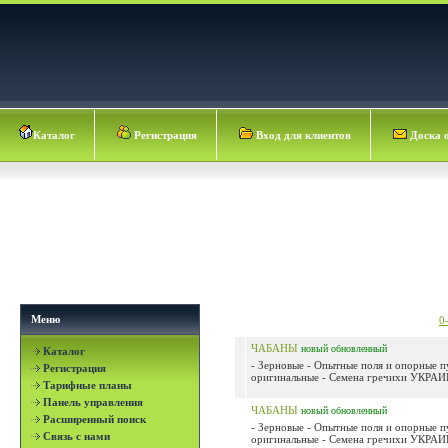
Каталог
Регистрация
Вход для клиентов
Доска 
Меню
0
ЧАБАНЫ
новый
обновленный
Каталог
- Зерновые - Опытные поля и опорные 
Регистрация
оригинальные - Семена гречихи УКРАИН
Тарифные планы
Панель управления
ЧАБАНЫ
новый
обновленный
Расширенный поиск
- Зерновые - Опытные поля и опорные 
Связь с нами
оригинальные - Семена гречихи УКРАИН