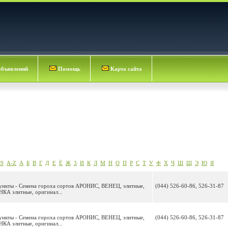
объявлений
Помощь
Карта сайта
-9
A-Z
А
Б
В
Г
Д
Е
Ё
Ж
З
И
К
Л
М
Н
О
П
Р
С
Т
У
Ф
Х
Ч
Ш
Щ
Э
Ю
Я
пункты - Семена гороха сортов АРОНИС, ВЕНЕЦ, элитные,
(044) 526-60-86, 526-31-87
КА элитные, оригинал...
пункты - Семена гороха сортов АРОНИС, ВЕНЕЦ, элитные,
(044) 526-60-86, 526-31-87
КА элитные, оригинал...