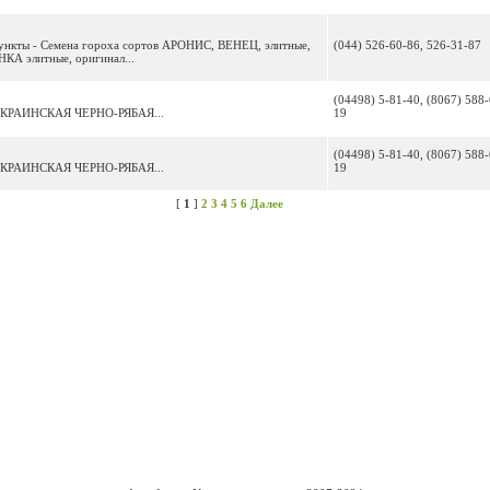
пункты - Семена гороха сортов АРОНИС, ВЕНЕЦ, элитные,
(044) 526-60-86, 526-31-87
КА элитные, оригинал...
(04498) 5-81-40, (8067) 588-
й УКРАИНСКАЯ ЧЕРНО-РЯБАЯ...
19
(04498) 5-81-40, (8067) 588-
й УКРАИНСКАЯ ЧЕРНО-РЯБАЯ...
19
[
1
]
2
3
4
5
6
Далее