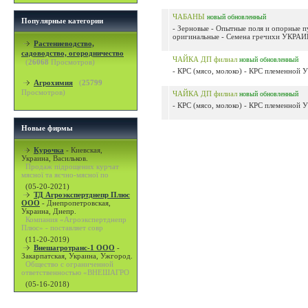
ЧАБАНЫ
новый
обновленный
Популярные категории
- Зерновые - Опытные поля и опорные 
оригинальные - Семена гречихи УКРАИН
Растениеводство,
садоводство, огородничество
ЧАЙКА ДП филиал
новый
обновленный
(
26068
Просмотров)
- КРС (мясо, молоко) - КРС племенно
Агрохимия
(
25799
Просмотров)
ЧАЙКА ДП филиал
новый
обновленный
- КРС (мясо, молоко) - КРС племенно
Новые фирмы
Курочка
-
Киевская,
Украина, Васильков.
Продаж підрощених курчат
мясної та яєчно-мясної по
(05-20-2021)
ТД Агроэкспертднепр Плюс
ООО
-
Днепропетровская,
Украина, Днепр.
Компания «Агроэкспертднепр
Плюс» - поставляет совр
(11-20-2019)
Внешагротранс-1 ООО
-
Закарпатская, Украина, Ужгород.
Общество с ограниченной
ответственностью «ВНЕШАГРО
(05-16-2018)