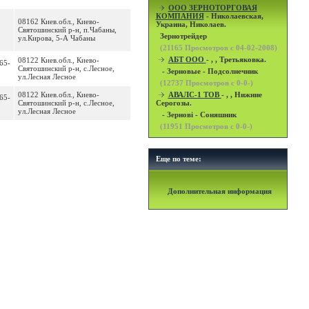
OOO ЗЕРНОТОРГОВАЯ
КОМПАНИЯ
- Николаевская,
08162 Киев.обл., Киево-
Украина, Николаев.
Святошинский р-н, п.Чабаны,
Зернотрейдер
ул.Кирова, 5-А Чабаны
(
21165
Просмотров с 04-02-2008)
АБТ ООО
- , , Третьяковка.
08122 Киев.обл., Киево-
65-
Святошинский р-н, с.Лесное,
- Зерновые - Подсолнечник
ул.Лесная Лесное
(
12737
Просмотров с 0-0-)
08122 Киев.обл., Киево-
АВАЛС-1 ТОВ
- , , Нижние
65-
Святошинский р-н, с.Лесное,
Серогозы.
ул.Лесная Лесное
- Зернові - Соняшник
(
11951
Просмотров с 0-0-)
Еще по теме:
Дополнительная информация