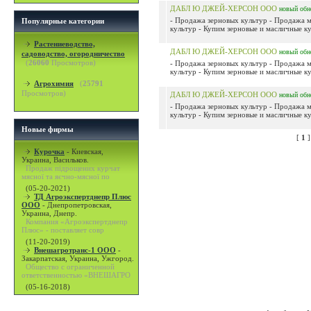
ДАБЛ Ю ДЖЕЙ-ХЕРСОН ООО
новый
обн
- Продажа зерновых культур - Продажа 
Популярные категории
культур - Купим зерновые и масличные ку
Растениеводство,
ДАБЛ Ю ДЖЕЙ-ХЕРСОН ООО
новый
обн
садоводство, огородничество
(
26060
Просмотров)
- Продажа зерновых культур - Продажа 
культур - Купим зерновые и масличные ку
Агрохимия
(
25791
Просмотров)
ДАБЛ Ю ДЖЕЙ-ХЕРСОН ООО
новый
обн
- Продажа зерновых культур - Продажа 
культур - Купим зерновые и масличные ку
Новые фирмы
[
1
Курочка
-
Киевская,
Украина, Васильков.
Продаж підрощених курчат
мясної та яєчно-мясної по
(05-20-2021)
ТД Агроэкспертднепр Плюс
ООО
-
Днепропетровская,
Украина, Днепр.
Компания «Агроэкспертднепр
Плюс» - поставляет совр
(11-20-2019)
Внешагротранс-1 ООО
-
Закарпатская, Украина, Ужгород.
Общество с ограниченной
ответственностью «ВНЕШАГРО
(05-16-2018)