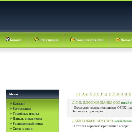
Каталог
Регистрация
Вход для клиентов
Доска 
Меню
0-9
A-Z
А
Б
В
Г
Д
Е
Ё
Ж
З
И
К
Д.Д.Д. ПЛЮС КОМПАНИЯ ООО
новый
о
Каталог
- Вкладыши, кольца поршневые ОЗПК, на
Регистрация
Запчасти к тракторам...
Тарифные планы
Панель управления
ДАБЛ Ю ДЖЕЙ-АГРО ООО
новый
обновл
Расширенный поиск
- Оптовая торговля зерновыми в ассорт....
Связь с нами