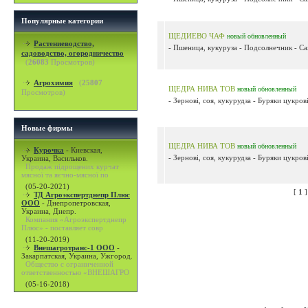
Популярные категории
ЩЕДИЕВО ЧАФ
новый
обновленный
Растениеводство,
- Пшеница, кукуруза - Подсолнечник - Сах
садоводство, огородничество
(
26083
Просмотров)
Агрохимия
(
25807
ЩЕДРА НИВА ТОВ
новый
обновленный
Просмотров)
- Зернові, соя, кукурудза - Буряки цукров
Новые фирмы
ЩЕДРА НИВА ТОВ
новый
обновленный
Курочка
-
Киевская,
- Зернові, соя, кукурудза - Буряки цукров
Украина, Васильков.
Продаж підрощених курчат
мясної та яєчно-мясної по
(05-20-2021)
[
1
ТД Агроэкспертднепр Плюс
ООО
-
Днепропетровская,
Украина, Днепр.
Компания «Агроэкспертднепр
Плюс» - поставляет совр
(11-20-2019)
Внешагротранс-1 ООО
-
Закарпатская, Украина, Ужгород.
Общество с ограниченной
ответственностью «ВНЕШАГРО
(05-16-2018)