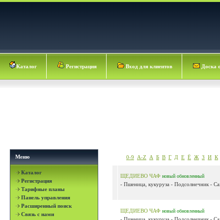
Каталог
Регистрация
Вход для клиентов
Доска 
Меню
0-9
A-Z
А
Б
В
Г
Д
Е
Ё
Ж
З
И
К
Каталог
ЩЕДИЕВО ЧАФ
новый
обновленный
Регистрация
- Пшеница, кукуруза - Подсолнечник - Сах
Тарифные планы
Панель управления
Расширенный поиск
ЩЕДИЕВО ЧАФ
новый
обновленный
Связь с нами
- Пшеница, кукуруза - Подсолнечник - Сах