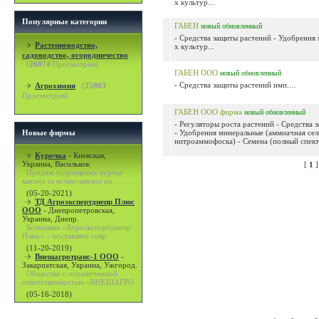
х культур...
Популярные категории
ГАБЕН
новый
обновленный
- Средства защиты растений - Удобрения м
Растениеводство,
х культур...
садоводство, огородничество
(
26074
Просмотров)
ГАБЕН ООО
новый
обновленный
- Средства защиты растений имп....
Агрохимия
(
25803
Просмотров)
ГАБЕН ООО фирма
новый
обновленный
- Регуляторы роста растений - Средства 
Новые фирмы
- Удобрения минеральные (аммиачная сел
нитроаммофоска) - Семена (полный спектр
Курочка
-
Киевская,
Украина, Васильков.
[
1
Продаж підрощених курчат
мясної та яєчно-мясної по
(05-20-2021)
ТД Агроэкспертднепр Плюс
ООО
-
Днепропетровская,
Украина, Днепр.
Компания «Агроэкспертднепр
Плюс» - поставляет совр
(11-20-2019)
Внешагротранс-1 ООО
-
Закарпатская, Украина, Ужгород.
Общество с ограниченной
ответственностью «ВНЕШАГРО
(05-16-2018)