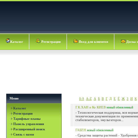
Каталог
Регистрация
Вход для клиентов
Доска 
Меню
0-9
A-Z
А
Б
В
Г
Д
Е
Ё
Ж
З
И
К
Г.К.ХАН и Ко КИЕВ
новый
обновленный
Каталог
- Технологическая поддержка, вся норма
Регистрация
техническая документация по применению
Тарифные планы
стабилизаторов, эмульгаторов...
Панель управления
Расширенный поиск
ГАБЕН
новый
обновленный
Связь с нами
- Средства защиты растений - Удобрения м