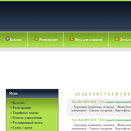
Каталог
Регистрация
Вход для клиентов
Доска 
Меню
0-9
A-Z
А
Б
В
Г
Д
Е
Ё
Ж
З
И
К
ШАЛЫГИНСКОЕ ООО
новый
обновленный
Каталог
- Зерновые (пшеница, ячмень) - Животно
Регистрация
племенное - Свекла сахарная - Картофель.
Тарифные планы
Панель управления
ШАЛЫГИНСКОЕ ООО
новый
обновленный
Расширенный поиск
- Зерновые (пшеница, ячмень) - Животно
Связь с нами
племенное - Свекла сахарная - Картофель.