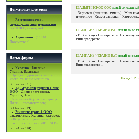
ШАЛЫГИНСКОЕ ООО
новый
обновленный
Популярные категории
- Зерновые (пшеница, ячмень) - Животно
племенное - Свекла сахарная - Картофель.
Растениеводство,
садоводство, огородничество
(
26070
Просмотров)
ШАМПАНЬ УКРАЇНИ ВАТ
новый
обновле
- ВРХ - Вівці - Свинарство - Птахівництво
Агрохимия
(
25800
Виноградарство...
Просмотров)
ШАМПАНЬ УКРАЇНИ ВАТ
новый
обновле
Новые фирмы
- ВРХ - Вівці - Свинарство - Птахівництво
Виноградарство...
Курочка
-
Киевская,
Украина, Васильков.
Продаж підрощених курчат
Назад
1
2
3
мясної та яєчно-мясної по
(05-20-2021)
ТД Агроэкспертднепр Плюс
ООО
-
Днепропетровская,
Украина, Днепр.
Компания «Агроэкспертднепр
Плюс» - поставляет совр
(11-20-2019)
Внешагротранс-1 ООО
-
Закарпатская, Украина, Ужгород.
Общество с ограниченной
ответственностью «ВНЕШАГРО
(05-16-2018)