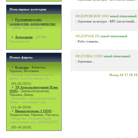
Популярные категории
ФЕДОРОВСКОЕ ООО
новый
обновленный
Растениеводство,
- Зерновые культуры - КРС (молочный)...
садоводство, огородничество
(
26061
Просмотров)
ФЕДОРЧАК ПП
новый
обновленный
Агрохимия
(
25794
Просмотров)
- Риба ставкова...
ФЕДУНКА СООО
новый
обновленный
Новые фирмы
- Зерновые...
Курочка
-
Киевская,
Украина, Васильков.
Продаж підрощених курчат
Назад
16
17
18
19
мясної та яєчно-мясної по
(05-20-2021)
ТД Агроэкспертднепр Плюс
ООО
-
Днепропетровская,
Украина, Днепр.
Компания «Агроэкспертднепр
Плюс» - поставляет совр
(11-20-2019)
Внешагротранс-1 ООО
-
Закарпатская, Украина, Ужгород.
Общество с ограниченной
ответственностью «ВНЕШАГРО
(05-16-2018)