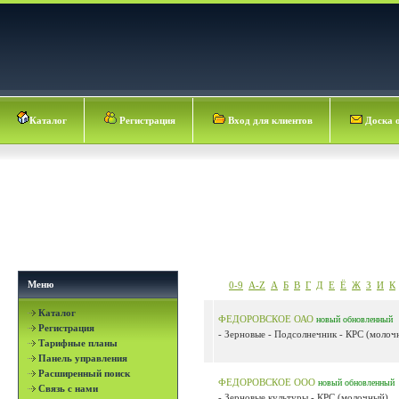
Каталог
Регистрация
Вход для клиентов
Доска 
Меню
0-9
A-Z
А
Б
В
Г
Д
Е
Ё
Ж
З
И
К
Каталог
ФЕДОРОВСКОЕ ОАО
новый
обновленный
Регистрация
- Зерновые - Подсолнечник - КРС (молочн
Тарифные планы
Панель управления
Расширенный поиск
ФЕДОРОВСКОЕ ООО
новый
обновленный
Связь с нами
- Зерновые культуры - КРС (молочный)...