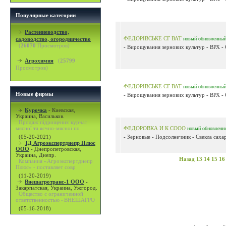
Популярные категории
Растениеводство,
ФЕДОРІВСЬКЕ СГ ВАТ
садоводство, огородничество
новый
обновленны
(
26070
Просмотров)
- Вирощування зернових культур - ВРХ - 
Агрохимия
(
25799
Просмотров)
ФЕДОРІВСЬКЕ СГ ВАТ
новый
обновленны
Новые фирмы
- Вирощування зернових культур - ВРХ - 
Курочка
-
Киевская,
Украина, Васильков.
Продаж підрощених курчат
мясної та яєчно-мясної по
ФЕДОРОВКА И К СООО
новый
обновленн
(05-20-2021)
- Зерновые - Подсолнечник - Свекла сахар
ТД Агроэкспертднепр Плюс
ООО
-
Днепропетровская,
Украина, Днепр.
Назад
13
14
15
16
Компания «Агроэкспертднепр
Плюс» - поставляет совр
(11-20-2019)
Внешагротранс-1 ООО
-
Закарпатская, Украина, Ужгород.
Общество с ограниченной
ответственностью «ВНЕШАГРО
(05-16-2018)