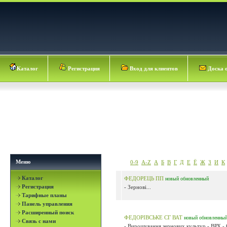
Каталог
Регистрация
Вход для клиентов
Доска 
Меню
0-9
A-Z
А
Б
В
Г
Д
Е
Ё
Ж
З
И
К
Каталог
ФЕДОРЕЦЬ ПП
новый
обновленный
Регистрация
- Зернові...
Тарифные планы
Панель управления
Расширенный поиск
ФЕДОРІВСЬКЕ СГ ВАТ
новый
обновленны
Связь с нами
- Вирощування зернових культур - ВРХ - 