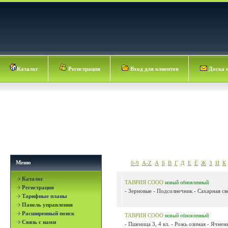
Каталог
Регистрация
Вход для клиентов
Доска 
Меню
0-9
A-Z
А
Б
В
Г
Д
Е
Ё
Ж
З
И
К
Каталог
ТАВРИЯ СООО
новый
обновленный
Регистрация
- Зерновые - Подсолнечник - Сахарная све
Тарифные планы
Панель управления
Расширенный поиск
ТАВРИЯ СООО
новый
обновленный
Связь с нами
- Пшеница 3, 4 кл. - Рожь озимая - Ячмень