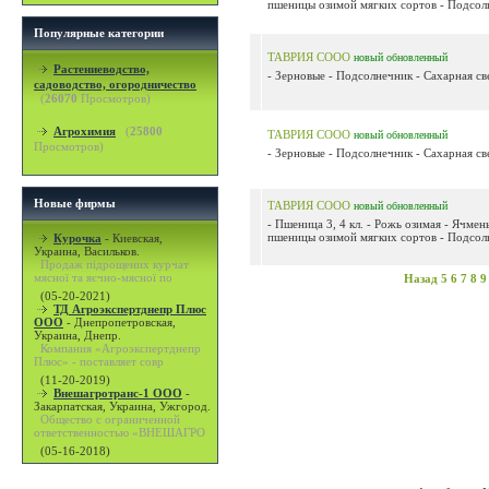
пшеницы озимой мягких сортов - Подсолн
Популярные категории
ТАВРИЯ СООО
новый
обновленный
Растениеводство,
- Зерновые - Подсолнечник - Сахарная све
садоводство, огородничество
(
26070
Просмотров)
Агрохимия
(
25800
ТАВРИЯ СООО
новый
обновленный
Просмотров)
- Зерновые - Подсолнечник - Сахарная све
Новые фирмы
ТАВРИЯ СООО
новый
обновленный
- Пшеница 3, 4 кл. - Рожь озимая - Ячмень
пшеницы озимой мягких сортов - Подсолн
Курочка
-
Киевская,
Украина, Васильков.
Продаж підрощених курчат
мясної та яєчно-мясної по
Назад
5
6
7
8
9
(05-20-2021)
ТД Агроэкспертднепр Плюс
ООО
-
Днепропетровская,
Украина, Днепр.
Компания «Агроэкспертднепр
Плюс» - поставляет совр
(11-20-2019)
Внешагротранс-1 ООО
-
Закарпатская, Украина, Ужгород.
Общество с ограниченной
ответственностью «ВНЕШАГРО
(05-16-2018)