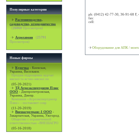
Attn:
Популярные категории
ph:
(0412) 42-77-30, 36-91-68 F,
fax:
Растениеводство,
cell:
садоводство, огородничество
(
26060
Просмотров)
Просмотр карты / маршрута
Агрохимия
(
25791
Классификация
Просмотров)
Оборудование для АПК / монт
Новые фирмы
Курочка
-
Киевская,
Украина, Васильков.
Продаж підрощених курчат
мясної та яєчно-мясної по
(05-20-2021)
ТД Агроэкспертднепр Плюс
ООО
-
Днепропетровская,
Украина, Днепр.
Компания «Агроэкспертднепр
Плюс» - поставляет совр
(11-20-2019)
Внешагротранс-1 ООО
-
Закарпатская, Украина, Ужгород.
Общество с ограниченной
ответственностью «ВНЕШАГРО
(05-16-2018)