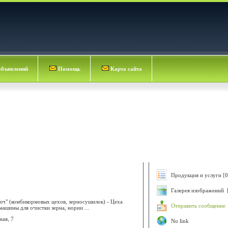
объявлений
Помощь
Карта сайта
Продукция и услуги [0
Галерея изображений 
юч" (комбикормовых цехов, зерносушилок) - Цеха
Отправить сообщение
ашины для очистки зерна, нории ...
ная, 7
No link