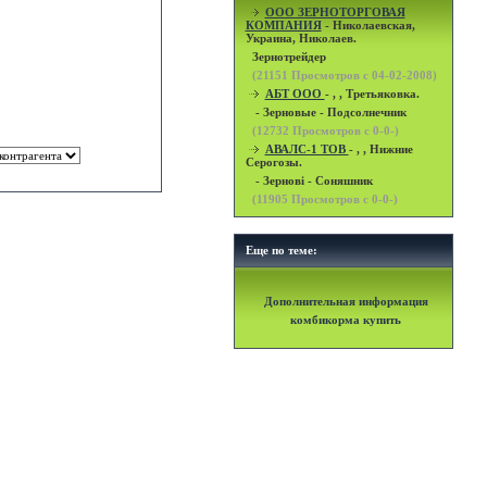
OOO ЗЕРНОТОРГОВАЯ
КОМПАНИЯ
- Николаевская,
Украина, Николаев.
Зернотрейдер
(
21151
Просмотров с 04-02-2008)
АБТ ООО
- , , Третьяковка.
- Зерновые - Подсолнечник
(
12732
Просмотров с 0-0-)
АВАЛС-1 ТОВ
- , , Нижние
Серогозы.
- Зернові - Соняшник
(
11905
Просмотров с 0-0-)
Еще по теме:
Дополнительная информация
комбикорма купить