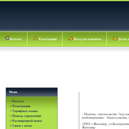
Каталог
Регистрация
Вход для клиентов
Доска 
Меню
Каталог
АГРОСЕРВИС-СВ ООО
Регистрация
Тарифные планы
- Монтаж, строительство "под кл
Панель управления
комбикормовые - Зерносушилки, м
Расширенный поиск
10001 г.Житомир, ул.Кооператив
Связь с нами
Житомир