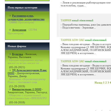
- Ловля и реализация рыбопродукции плот
толстолобик, судак...
Популярные категории
Растениеводство,
садоводство, огородничество
ТАВРИЯ
новый
обновленный
(
26061
Просмотров)
- Переработка пшеницы, ржи (на давальч
- Подсолнечник - Зерновые...
Агрохимия
(
25794
Просмотров)
ТАВРИЯ АПФ ОАО
новый
обновленный
- Вина плодово-ягодные - Водка в ассорт
Новые фирмы
Коньяки ординарные (3 ЗВЕЗДОЧКИ, Б
АЛЕКСАНДРИЙСКИЙ, ГЕОРГИЕВСКИЙ,
ЗВЕЗДОЧЕК) в ассортимен...
Курочка
-
Киевская,
Украина, Васильков.
Продаж підрощених курчат
ТАВРИЯ АПФ ОАО
новый
обновленный
мясної та яєчно-мясної по
- Вина плодово-ягодные - Водка в ассорт
(05-20-2021)
Коньяки ординарные (3 ЗВЕЗДОЧКИ, Б
ТД Агроэкспертднепр Плюс
АЛЕКСАНДРИЙСКИЙ, ГЕОРГИЕВСКИЙ,
ООО
-
Днепропетровская,
ЗВЕЗДОЧЕК) в ассортимен...
Украина, Днепр.
Компания «Агроэкспертднепр
Плюс» - поставляет совр
Назад
1
2
3
(11-20-2019)
Внешагротранс-1 ООО
-
Закарпатская, Украина, Ужгород.
Общество с ограниченной
ответственностью «ВНЕШАГРО
(05-16-2018)