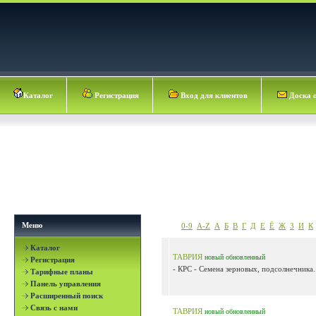
Каталог
Регистрация
Вход для клиентов
Доска 
Меню
0-9
A-Z
А
Б
В
Г
Д
Е
Ё
Ж
З
И
К
Каталог
ТАВРИЯ
новый
обновленный
Регистрация
- КРС - Семена зерновых, подсолнечника..
Тарифные планы
Панель управления
Расширенный поиск
Связь с нами
ТАВРИЯ
новый
обновленный