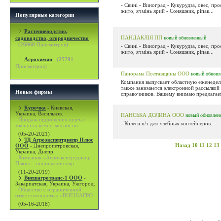
- Свині - Виноград - Кукурудза, овес, пр
жито, ячмінь ярий - Соняшник, ріпак...
Популярные категории
Растениеводство,
ПАНДАКЛІЯ ПП
садоводство, огородничество
новый
обновленный
(
26060
Просмотров)
- Свині - Виноград - Кукурудза, овес, пр
жито, ячмінь ярий - Соняшник, ріпак...
Агрохимия
(
25791
Просмотров)
Панорама Полтавщины ООО
новый
обновл
Компания выпускает областную еженедель
также занимается электронной рассылкой
Новые фирмы
справочников. Вашему внимаю предлагаем
Курочка
-
Киевская,
Украина, Васильков.
ПАНСЬКА ДОЛИНА ООО
новый
обновлен
Продаж підрощених курчат
- Колеса п/э для хлебных контейнеров...
мясної та яєчно-мясної по
(05-20-2021)
ТД Агроэкспертднепр Плюс
Назад
10
11
12
13
ООО
-
Днепропетровская,
Украина, Днепр.
Компания «Агроэкспертднепр
Плюс» - поставляет совр
(11-20-2019)
Внешагротранс-1 ООО
-
Закарпатская, Украина, Ужгород.
Общество с ограниченной
ответственностью «ВНЕШАГРО
(05-16-2018)