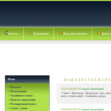
Каталог
Регистрация
Вход для клиентов
Доска 
Меню
0-9
A-Z
А
Б
В
Г
Д
Е
Ё
Ж
З
И
К
Каталог
ПАНДАКЛІЯ ПП
новый
обновленный
Регистрация
- Свині - Виноград - Кукурудза, овес, пр
Тарифные планы
жито, ячмінь ярий - Соняшник, ріпак...
Панель управления
Расширенный поиск
Связь с нами
ПАНДАКЛІЯ ПП
новый
обновленный