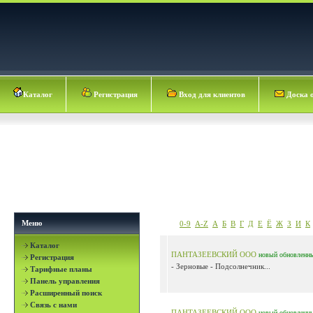
Каталог
Регистрация
Вход для клиентов
Доска 
Меню
0-9
A-Z
А
Б
В
Г
Д
Е
Ё
Ж
З
И
К
Каталог
ПАНТАЗЕЕВСКИЙ ООО
новый
обновленн
Регистрация
- Зерновые - Подсолнечник...
Тарифные планы
Панель управления
Расширенный поиск
Связь с нами
ПАНТАЗЕЕВСКИЙ ООО
новый
обновленн