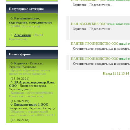
- Зерновые - Подсолнечник...
Популярные категории
Растениеводство,
садоводство, огородничество
ПАНТАЗЕЕВСКИЙ ООО
новый
обновленн
(
26061
Просмотров)
- Зерновые - Подсолнечник...
Агрохимия
(
25794
Просмотров)
ПАНТЕК-ПРОИЗВОДСТВО ООО
новый
о
- Строительство холодильных и морозиль
Новые фирмы
ПАНТЕК-ПРОИЗВОДСТВО ООО
новый
о
Курочка
-
Киевская,
- Строительство холодильных и морозиль
Украина, Васильков.
Продаж підрощених курчат
Назад
11
12
13
14
мясної та яєчно-мясної по
(05-20-2021)
ТД Агроэкспертднепр Плюс
ООО
-
Днепропетровская,
Украина, Днепр.
Компания «Агроэкспертднепр
Плюс» - поставляет совр
(11-20-2019)
Внешагротранс-1 ООО
-
Закарпатская, Украина, Ужгород.
Общество с ограниченной
ответственностью «ВНЕШАГРО
(05-16-2018)