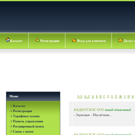
Каталог
Регистрация
Вход для клиентов
Доска 
Меню
0-9
A-Z
А
Б
В
Г
Д
Е
Ё
Ж
З
И
К
Каталог
НАДБУГСКОЕ ООО
новый
обновленный
Регистрация
- Зерновые - Масличные...
Тарифные планы
Панель управления
Расширенный поиск
Связь с нами
НАДБУГСКОЕ ООО
новый
обновленный