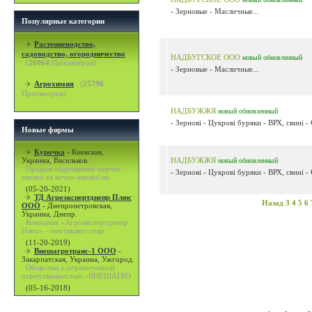
- Зерновые - Масличные...
Популярные категории
Растениеводство,
садоводство, огородничество
НАДБУГСКОЕ ООО
новый
обновленный
(
26064
Просмотров)
- Зерновые - Масличные...
Агрохимия
(
25796
Просмотров)
НАДБУЖЖЯ
новый
обновленный
- Зернові - Цукрові буряки - ВРХ, свині -
Новые фирмы
Курочка
-
Киевская,
Украина, Васильков.
НАДБУЖЖЯ
новый
обновленный
Продаж підрощених курчат
- Зернові - Цукрові буряки - ВРХ, свині -
мясної та яєчно-мясної по
(05-20-2021)
ТД Агроэкспертднепр Плюс
Назад
3
4
5
6
ООО
-
Днепропетровская,
Украина, Днепр.
Компания «Агроэкспертднепр
Плюс» - поставляет совр
(11-20-2019)
Внешагротранс-1 ООО
-
Закарпатская, Украина, Ужгород.
Общество с ограниченной
ответственностью «ВНЕШАГРО
(05-16-2018)