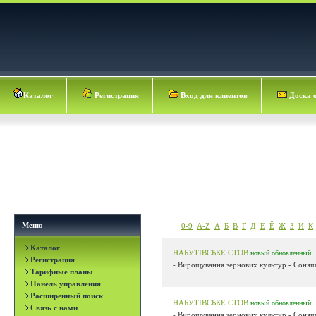
Каталог
Регистрация
Вход для клиентов
Доска 
Меню
0-9
A-Z
А
Б
В
Г
Д
Е
Ё
Ж
З
И
К
Каталог
НАБУТІВСЬКЕ СТОВ
новый
обновленный
Регистрация
- Вирощування зернових культур - Соняшн
Тарифные планы
Панель управления
Расширенный поиск
НАБУТІВСЬКЕ СТОВ
новый
обновленный
Связь с нами
- Вирощування зернових культур - Соняшн