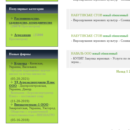
Популярные категории
НАБУТІВСЬКЕ СТОВ
новый
обновленный
Растениеводство,
- Вирощування зернових культур - Соняшн
садоводство, огородничество
(
26070
Просмотров)
Агрохимия
(
25800
НАБУТІВСЬКЕ СТОВ
новый
обновленный
Просмотров)
- Вирощування зернових культур - Соняшн
НАВАЛЬ ООО
новый
обновленный
Новые фирмы
- КУПЯТ Закупка зерновых - Услуги по п
зерна...
Курочка
-
Киевская,
Украина, Васильков.
Продаж підрощених курчат
Назад
1
мясної та яєчно-мясної по
(05-20-2021)
ТД Агроэкспертднепр Плюс
ООО
-
Днепропетровская,
Украина, Днепр.
Компания «Агроэкспертднепр
Плюс» - поставляет совр
(11-20-2019)
Внешагротранс-1 ООО
-
Закарпатская, Украина, Ужгород.
Общество с ограниченной
ответственностью «ВНЕШАГРО
(05-16-2018)