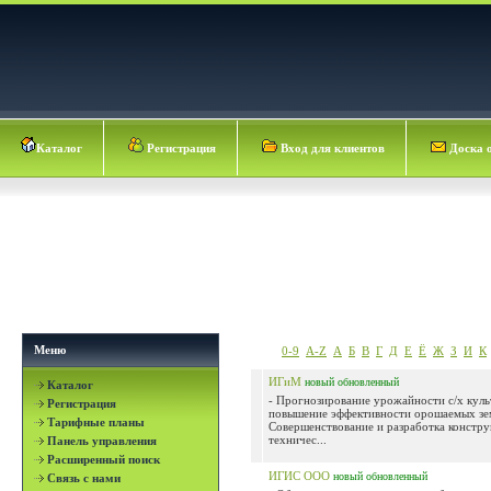
Каталог
Регистрация
Вход для клиентов
Доска 
Меню
0-9
A-Z
А
Б
В
Г
Д
Е
Ё
Ж
З
И
К
ИГиМ
новый
обновленный
Каталог
- Прогнозирование урожайности с/х куль
Регистрация
повышение эффективности орошаемых зем
Тарифные планы
Совершенствование и разработка констру
техничес...
Панель управления
Расширенный поиск
ИГИС ООО
новый
обновленный
Связь с нами