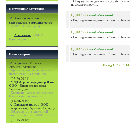
- Оборудование для мясоперерабатываю
промышленности...
Популярные категории
ИДНА ТОВ
новый
обновленный
Растениеводство,
- Вирощування зернових - Свині - Птахівн
садоводство, огородничество
(
26073
Просмотров)
ИДНА ТОВ
новый
обновленный
Агрохимия
(
25802
- Вирощування зернових - Свині - Птахівн
Просмотров)
ИДНА ТОВ
новый
обновленный
Новые фирмы
- Вирощування зернових - Свині - Птахівн
Курочка
-
Киевская,
Назад
11
12
13
14
Украина, Васильков.
Продаж підрощених курчат
мясної та яєчно-мясної по
(05-20-2021)
ТД Агроэкспертднепр Плюс
ООО
-
Днепропетровская,
Украина, Днепр.
Компания «Агроэкспертднепр
Плюс» - поставляет совр
(11-20-2019)
Внешагротранс-1 ООО
-
Закарпатская, Украина, Ужгород.
Общество с ограниченной
ответственностью «ВНЕШАГРО
(05-16-2018)