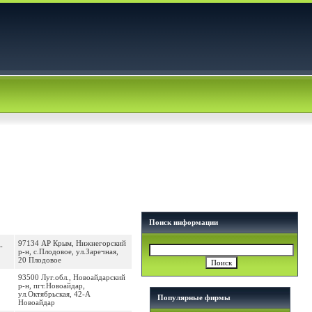
Поиск информации
97134 АР Крым, Нижнегорский
-
р-н, с.Плодовое, ул.Заречная,
20 Плодовое
93500 Луг.обл., Новоайдарский
р-н, пгт.Новоайдар,
ул.Октябрьская, 42-А
Популярные фирмы
Новоайдар