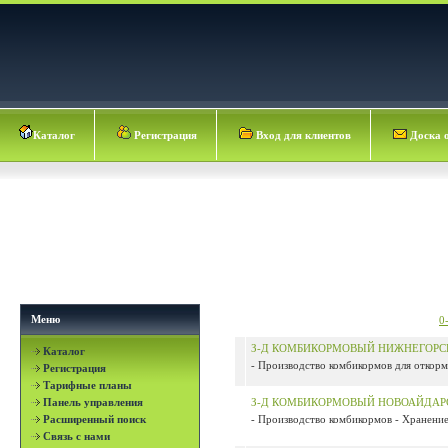
Каталог
Регистрация
Вход для клиентов
Доска 
Меню
0
З-Д КОМБИКОРМОВЫЙ НИЖНЕГОРС
Каталог
- Производство комбикормов для откорма
Регистрация
Тарифные планы
Панель управления
З-Д КОМБИКОРМОВЫЙ НОВОАЙДАР
Расширенный поиск
- Производство комбикормов - Хранение,
Связь с нами