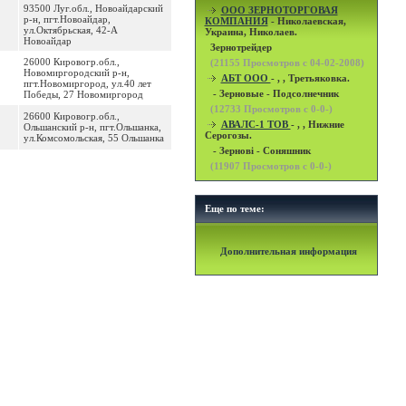
93500 Луг.обл., Новоайдарский
OOO ЗЕРНОТОРГОВАЯ
р-н, пгт.Новоайдар,
КОМПАНИЯ
- Николаевская,
ул.Октябрьская, 42-А
Украина, Николаев.
Новоайдар
Зернотрейдер
26000 Кировогр.обл.,
(
21155
Просмотров с 04-02-2008)
Новомиргородский р-н,
АБТ ООО
- , , Третьяковка.
пгт.Новомиргород, ул.40 лет
- Зерновые - Подсолнечник
Победы, 27 Новомиргород
(
12733
Просмотров с 0-0-)
26600 Кировогр.обл.,
АВАЛС-1 ТОВ
- , , Нижние
Ольшанский р-н, пгт.Ольшанка,
Серогозы.
ул.Комсомольская, 55 Ольшанка
- Зернові - Соняшник
(
11907
Просмотров с 0-0-)
Еще по теме:
Дополнительная информация