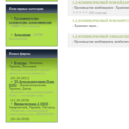
З-Д КОМБИКОРМОВЫЙ НОВОАЙДАР
- Производство комбикормов - Хранение,
Популярные категории
(59 голосов)
Растениеводство,
З-Д КОМБИКОРМОВЫЙ НОВОМИРГО
садоводство, огородничество
- Хранение зерна...
(
26061
Просмотров)
Агрохимия
(
25794
З-Д КОМБИКОРМОВЫЙ ОЛЬШАНСКИ
Просмотров)
- Производство комбикормов, комбисмесе
Новые фирмы
Курочка
-
Киевская,
Украина, Васильков.
Продаж підрощених курчат
мясної та яєчно-мясної по
(05-20-2021)
ТД Агроэкспертднепр Плюс
ООО
-
Днепропетровская,
Украина, Днепр.
Компания «Агроэкспертднепр
Плюс» - поставляет совр
(11-20-2019)
Внешагротранс-1 ООО
-
Закарпатская, Украина, Ужгород.
Общество с ограниченной
ответственностью «ВНЕШАГРО
(05-16-2018)