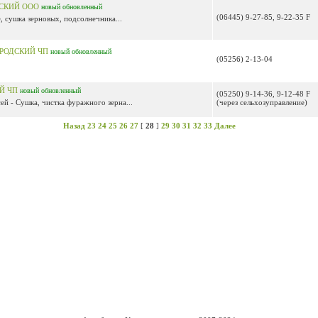
СКИЙ ООО
новый
обновленный
(06445) 9-27-85, 9-22-35 F
 сушка зерновых, подсолнечника...
РОДСКИЙ ЧП
новый
обновленный
(05256) 2-13-04
Й ЧП
новый
обновленный
(05250) 9-14-36, 9-12-48 F
й - Сушка, чистка фуражного зерна...
(через сельхозуправление)
Назад
23
24
25
26
27
[
28
]
29
30
31
32
33
Далее