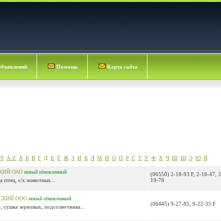
объявлений
Помощь
Карта сайта
-9
A-Z
А
Б
В
Г
Д
Е
Ё
Ж
З
И
К
Л
М
Н
О
П
Р
С
Т
У
Ф
Х
Ч
Ш
Щ
Э
Ю
Я
КИЙ ОАО
новый
обновленный
(06550) 2-18-93 F, 2-16-47, 2
 птиц, с/х животных...
19-76
СКИЙ ООО
новый
обновленный
(06445) 9-27-85, 9-22-35 F
 сушка зерновых, подсолнечника...