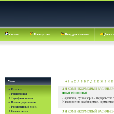
Каталог
Регистрация
Вход для клиентов
Доска 
Меню
0-9
A-Z
А
Б
В
Г
Д
Е
Ё
Ж
З
И
К
З-Д КОМБИКОРМОВЫЙ ВАСИЛЬЕВ
Каталог
новый
обновленный
Регистрация
- Хранение, сушка зерна - Переработка з
Тарифные планы
Изготовление комбикормов, кормосмесе
Панель управления
Расширенный поиск
Связь с нами
З-Д КОМБИКОРМОВЫЙ ВАСИЛЬЕВ