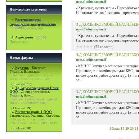
новый
обновленный
- Хранение, сушка зерна - Переработка з
Популярные категории
Изготовление комбикормов, кормосмесе
Растениеводство,
садоводство, огородничество
З-Д КОМБИКОРМОВЫЙ ВАСИЛЬЕВ
(
26080
Просмотров)
новый
обновленный
- Хранение, сушка зерна - Переработка з
Агрохимия
(
25804
Изготовление комбикормов, кормосмесе
Просмотров)
(53 голосов)
З-Д КОМБИКОРМОВЫЙ ВАСИЛЬКО
Новые фирмы
новый
обновленный
- КУПЯТ Закупка масличных и зерновых
Курочка
-
Киевская,
Производство комбикорма для КРС, св
Украина, Васильков.
Продаж підрощених курчат
птицеводства, рыбоводства и др. (в т.ч.
мясної та яєчно-мясної по
за...
(05-20-2021)
ТД Агроэкспертднепр Плюс
ООО
-
Днепропетровская,
З-Д КОМБИКОРМОВЫЙ ВАСИЛЬКО
Украина, Днепр.
новый
обновленный
Компания «Агроэкспертднепр
Плюс» - поставляет совр
- КУПЯТ Закупка масличных и зерновых
Производство комбикорма для КРС, св
(11-20-2019)
Внешагротранс-1 ООО
-
птицеводства, рыбоводства и др. (в т.ч.
Закарпатская, Украина, Ужгород.
за...
Общество с ограниченной
ответственностью «ВНЕШАГРО
(05-16-2018)
Назад
18
19
20
21