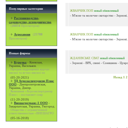
Популярные категории
ЖВАНЧИК ПОП
новый
обновленный
- М'ясне та молочне скотарство - Зернові.
Растениеводство,
садоводство, огородничество
(
26054
Просмотров)
Агрохимия
(
25788
ЖВАНЧИК ПОП
новый
обновленный
Просмотров)
- М'ясне та молочне скотарство - Зернові.
Новые фирмы
ЖДАНІВСЬКЕ СВАТ
новый
обновленный
Курочка
-
Киевская,
- Зернові - ВРХ, свині - Соняшник - Цукро
Украина, Васильков.
Продаж підрощених курчат
мясної та яєчно-мясної по
Назад
1
2
(05-20-2021)
ТД Агроэкспертднепр Плюс
ООО
-
Днепропетровская,
Украина, Днепр.
Компания «Агроэкспертднепр
Плюс» - поставляет совр
(11-20-2019)
Внешагротранс-1 ООО
-
Закарпатская, Украина, Ужгород.
Общество с ограниченной
ответственностью «ВНЕШАГРО
(05-16-2018)