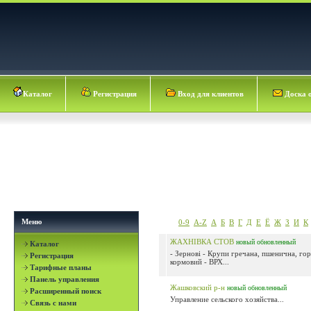
Каталог
Регистрация
Вход для клиентов
Доска 
Меню
0-9
A-Z
А
Б
В
Г
Д
Е
Ё
Ж
З
И
К
ЖАХНІВКА СТОВ
новый
обновленный
Каталог
- Зернові - Крупи гречана, пшенична, го
Регистрация
кормовий - ВРХ...
Тарифные планы
Панель управления
Жашковский р-н
новый
обновленный
Расширенный поиск
Управление сельского хозяйства...
Связь с нами