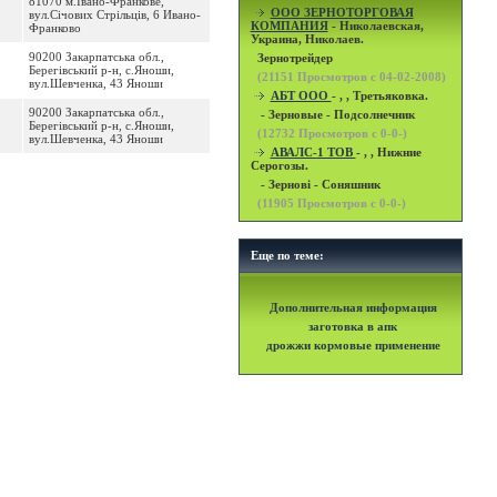
81070 м.Івано-Франкове,
OOO ЗЕРНОТОРГОВАЯ
вул.Січових Стрільців, 6 Ивано-
КОМПАНИЯ
- Николаевская,
Франково
Украина, Николаев.
90200 Закарпатська обл.,
Зернотрейдер
Берегівський р-н, с.Яноши,
(
21151
Просмотров с 04-02-2008)
вул.Шевченка, 43 Яноши
АБТ ООО
- , , Третьяковка.
90200 Закарпатська обл.,
- Зерновые - Подсолнечник
Берегівський р-н, с.Яноши,
(
12732
Просмотров с 0-0-)
вул.Шевченка, 43 Яноши
АВАЛС-1 ТОВ
- , , Нижние
Серогозы.
- Зернові - Соняшник
(
11905
Просмотров с 0-0-)
Еще по теме:
Дополнительная информация
заготовка в апк
дрожжи кормовые применение