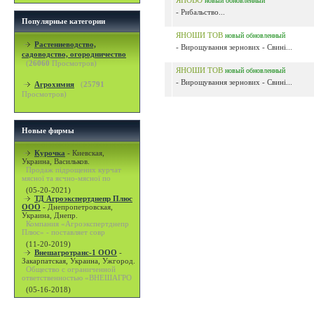
ЯНОВО
новый
обновленный
- Рибальство...
Популярные категории
ЯНОШИ ТОВ
новый
обновленный
Растениеводство,
- Вирощування зернових - Свині...
садоводство, огородничество
(
26060
Просмотров)
ЯНОШИ ТОВ
новый
обновленный
- Вирощування зернових - Свині...
Агрохимия
(
25791
Просмотров)
Новые фирмы
Курочка
-
Киевская,
Украина, Васильков.
Продаж підрощених курчат
мясної та яєчно-мясної по
(05-20-2021)
ТД Агроэкспертднепр Плюс
ООО
-
Днепропетровская,
Украина, Днепр.
Компания «Агроэкспертднепр
Плюс» - поставляет совр
(11-20-2019)
Внешагротранс-1 ООО
-
Закарпатская, Украина, Ужгород.
Общество с ограниченной
ответственностью «ВНЕШАГРО
(05-16-2018)