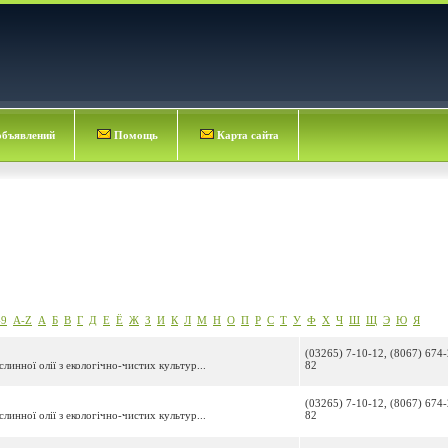
объявлений
Помощь
Карта сайта
-9
A-Z
А
Б
В
Г
Д
Е
Ё
Ж
З
И
К
Л
М
Н
О
П
Р
С
Т
У
Ф
Х
Ч
Ш
Щ
Э
Ю
Я
(03265) 7-10-12, (8067) 674-
инної олії з екологічно-чистих культур...
82
(03265) 7-10-12, (8067) 674-
инної олії з екологічно-чистих культур...
82