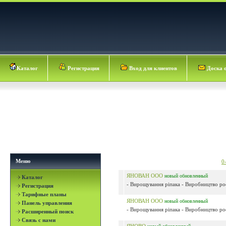
Каталог
Регистрация
Вход для клиентов
Доска 
Меню
0
ЯНОВАН ООО
новый
обновленный
Каталог
- Вирощування ріпака - Виробництво росл
Регистрация
Тарифные планы
ЯНОВАН ООО
новый
обновленный
Панель управления
- Вирощування ріпака - Виробництво росл
Расширенный поиск
Связь с нами