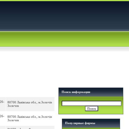
Поиск информации
26-
80700 Львівська обл., м.Золочів
Золочев
26-
80700 Львівська обл., м.Золочів
Золочев
Популярные фирмы