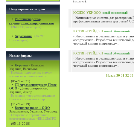
(молоко)...
Популярные категории
ЮСИЭС-УКР ООО
новый
обновленный
- Компьютерная система для ресторанов 
Растениеводство,
профессиональная система для отелей UCS-
садоводство, огородничество
(
26067
Просмотров)
ЮСТИН-ТРЕЙД ЧП
новый
обновленный
Агрохимия
(
25799
- Изготовление и реализация тары и упако
ассортименте - Разработка технической 
Просмотров)
чертежей к мини-спиртзаводу...
ЮСТИН-ТРЕЙД ЧП
новый
обновленный
Новые фирмы
- Изготовление и реализация тары и упако
ассортименте - Разработка технической 
Курочка
-
Киевская,
чертежей к мини-спиртзаводу...
Украина, Васильков.
Продаж підрощених курчат
Назад
30
31
32
33
мясної та яєчно-мясної по
(05-20-2021)
ТД Агроэкспертднепр Плюс
ООО
-
Днепропетровская,
Украина, Днепр.
Компания «Агроэкспертднепр
Плюс» - поставляет совр
(11-20-2019)
Внешагротранс-1 ООО
-
Закарпатская, Украина, Ужгород.
Общество с ограниченной
ответственностью «ВНЕШАГРО
(05-16-2018)