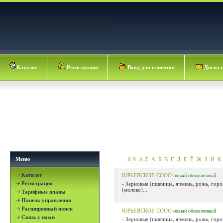
Каталог
Регистрация
Вход для клиентов
Доска 
Меню
0-9
A-Z
А
Б
В
Г
Д
Е
Ё
Ж
З
И
К
Каталог
ЮРЬЕВСКОЕ СООО
новый
обновленный
Регистрация
- Зерновые (пшеница, ячмень, рожь, горо
(молоко)...
Тарифные планы
Панель управления
Расширенный поиск
ЮРЬЕВСКОЕ СООО
новый
обновленный
Связь с нами
- Зерновые (пшеница, ячмень, рожь, горо