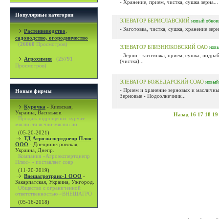
- Хранение, прием, чистка, сушка зерна...
Популярные категории
ЭЛЕВАТОР БЕРИСЛАВСКИЙ
новый
обнов
- Заготовка, чистка, сушка, хранение зерна
Растениеводство,
садоводство, огородничество
(
26060
Просмотров)
ЭЛЕВАТОР БЛИЗНЮКОВСКИЙ ОАО
нов
- Зерно - заготовка, прием, сушка, подра
Агрохимия
(
25791
(чистка)...
Просмотров)
ЭЛЕВАТОР БОЖЕДАРСКИЙ СОАО
новый
- Прием и хранение зерновых и масличны
Новые фирмы
Зерновые - Подсолнечник...
Курочка
-
Киевская,
Украина, Васильков.
Назад
16
17
18
19
Продаж підрощених курчат
мясної та яєчно-мясної по
(05-20-2021)
ТД Агроэкспертднепр Плюс
ООО
-
Днепропетровская,
Украина, Днепр.
Компания «Агроэкспертднепр
Плюс» - поставляет совр
(11-20-2019)
Внешагротранс-1 ООО
-
Закарпатская, Украина, Ужгород.
Общество с ограниченной
ответственностью «ВНЕШАГРО
(05-16-2018)