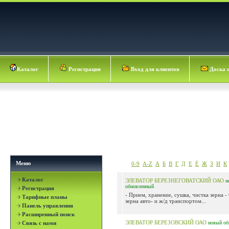
Каталог
Регистрация
Вход для клиентов
Доска 
Меню
0-9
A-Z
А
Б
В
Г
Д
Е
Ё
Ж
З
И
К
Каталог
ЭЛЕВАТОР БЕРЕЗНЕГОВАТСКИЙ ОАО
н
обновленный
Регистрация
- Прием, хранение, сушка, чистка зерна -
Тарифные планы
зерна авто- и ж/д транспортом...
Панель управления
Расширенный поиск
ЭЛЕВАТОР БЕРЕЗОВСКИЙ ОАО
Связь с нами
новый
об