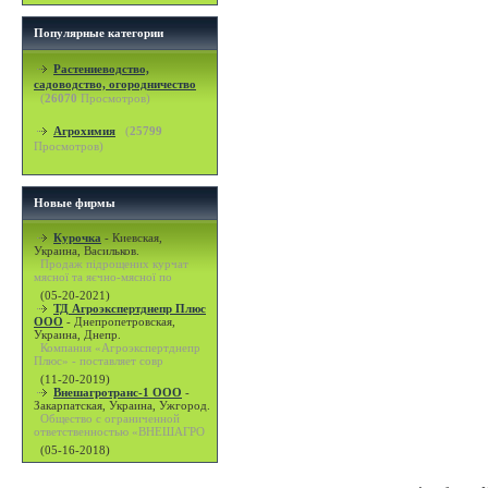
Популярные категории
Растениеводство,
садоводство, огородничество
(
26070
Просмотров)
Агрохимия
(
25799
Просмотров)
Новые фирмы
Курочка
-
Киевская,
Украина, Васильков.
Продаж підрощених курчат
мясної та яєчно-мясної по
(05-20-2021)
ТД Агроэкспертднепр Плюс
ООО
-
Днепропетровская,
Украина, Днепр.
Компания «Агроэкспертднепр
Плюс» - поставляет совр
(11-20-2019)
Внешагротранс-1 ООО
-
Закарпатская, Украина, Ужгород.
Общество с ограниченной
ответственностью «ВНЕШАГРО
(05-16-2018)