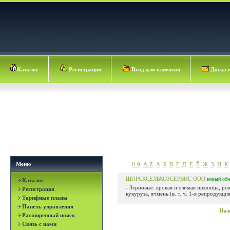
Каталог
Регистрация
Вход для клиентов
Доска 
Меню
0-9
A-Z
А
Б
В
Г
Д
Е
Ё
Ж
З
И
К
ЩОРСКСЕЛЬХОЗСЕРВИС ООО
новый
об
Каталог
- Зерновые: яровая и озимая пшеница, рож
Регистрация
кукуруза, ячмень (в. т. ч. 1-я репродукция)
Тарифные планы
Панель управления
Наз
Расширенный поиск
Связь с нами