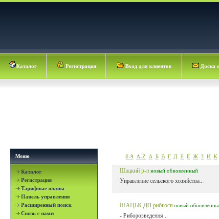
Каталог
Регистрация
Вход для клиентов
Доска 
Меню
0-9
A-Z
А
Б
В
Г
Д
Е
Ё
Ж
З
И
К
Шацкий р-н
новый
обновленный
Каталог
Регистрация
Управление сельского хозяйства...
Тарифные планы
Панель управления
Расширенный поиск
ШАЦЬК ДП рибгосп
новый
обновленны
Связь с нами
- Риборозведення...