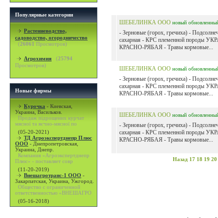
Популярные категории
ШЕБЕЛИНКА ООО
новый
обновленны
Растениеводство,
- Зерновые (горох, гречиха) - Подсолне
садоводство, огородничество
сахарная - КРС племенной породы 
(
26061
Просмотров)
КРАСНО-РЯБАЯ - Травы кормовые...
Агрохимия
(
25794
Просмотров)
ШЕБЕЛИНКА ООО
новый
обновленны
- Зерновые (горох, гречиха) - Подсолне
сахарная - КРС племенной породы 
Новые фирмы
КРАСНО-РЯБАЯ - Травы кормовые...
Курочка
-
Киевская,
Украина, Васильков.
ШЕБЕЛИНКА ООО
новый
обновленны
Продаж підрощених курчат
мясної та яєчно-мясної по
- Зерновые (горох, гречиха) - Подсолне
(05-20-2021)
сахарная - КРС племенной породы 
ТД Агроэкспертднепр Плюс
КРАСНО-РЯБАЯ - Травы кормовые...
ООО
-
Днепропетровская,
Украина, Днепр.
Компания «Агроэкспертднепр
Назад
17
18
19
20
Плюс» - поставляет совр
(11-20-2019)
Внешагротранс-1 ООО
-
Закарпатская, Украина, Ужгород.
Общество с ограниченной
ответственностью «ВНЕШАГРО
(05-16-2018)