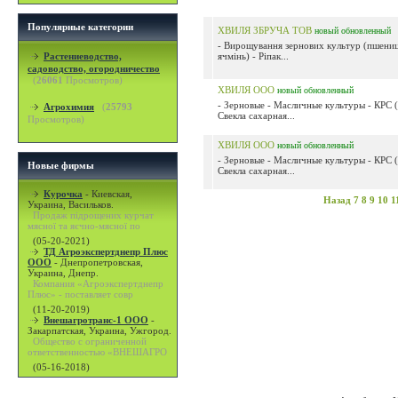
Популярные категории
ХВИЛЯ ЗБРУЧА ТОВ
новый
обновленный
- Вирощування зернових культур (пшениц
Растениеводство,
ячмінь) - Ріпак...
садоводство, огородничество
(
26061
Просмотров)
ХВИЛЯ ООО
новый
обновленный
- Зерновые - Масличные культуры - КРС (
Агрохимия
(
25793
Свекла сахарная...
Просмотров)
ХВИЛЯ ООО
новый
обновленный
- Зерновые - Масличные культуры - КРС (
Новые фирмы
Свекла сахарная...
Курочка
-
Киевская,
Назад
7
8
9
10
1
Украина, Васильков.
Продаж підрощених курчат
мясної та яєчно-мясної по
(05-20-2021)
ТД Агроэкспертднепр Плюс
ООО
-
Днепропетровская,
Украина, Днепр.
Компания «Агроэкспертднепр
Плюс» - поставляет совр
(11-20-2019)
Внешагротранс-1 ООО
-
Закарпатская, Украина, Ужгород.
Общество с ограниченной
ответственностью «ВНЕШАГРО
(05-16-2018)