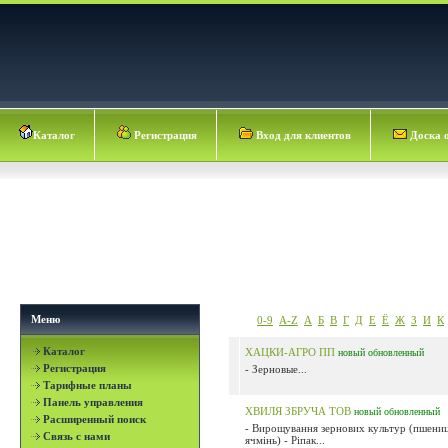
Каталог
Регистрация
Вход для клиентов
Доска 
Меню
0-9
A-Z
А
Б
В
Г
Д
Е
Ё
Ж
З
И
К
Каталог
ХАЦКИ-АГРО ПП
новый
обновленный
Регистрация
- Зерновые...
Тарифные планы
Панель управления
ХВИЛЯ ЗБРУЧА ТОВ
новый
обновленный
Расширенный поиск
- Вирощування зернових культур (пшениц
Связь с нами
ячмінь) - Ріпак...