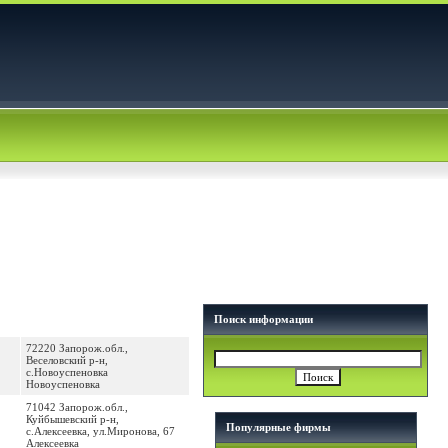
Поиск информации
72220 Запорож.обл.,
Веселовский р-н,
с.Новоуспеновка
Новоуспеновка
71042 Запорож.обл.,
Куйбышевский р-н,
Популярные фирмы
с.Алексеевка, ул.Миронова, 67
Алексеевка