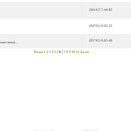
(06147) 7-44-82
(04731) 9-03-25
(05741) 9-63-46
ая свекла...
Назад
1
2
3
4
5
[
6
]
7
8
9
10
11
Далее