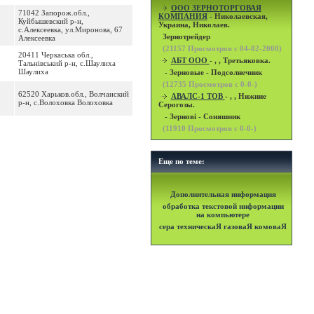
OOO ЗЕРНОТОРГОВАЯ
71042 Запорож.обл.,
КОМПАНИЯ
- Николаевская,
Куйбышевский р-н,
Украина, Николаев.
с.Алексеевка, ул.Миронова, 67
Зернотрейдер
Алексеевка
(
21157
Просмотров с 04-02-2008)
20411 Черкаська обл.,
АБТ ООО
- , , Третьяковка.
Тальнівський р-н, с.Шаулиха
Шаулиха
- Зерновые - Подсолнечник
(
12735
Просмотров с 0-0-)
62520 Харьков.обл., Волчанский
АВАЛС-1 ТОВ
- , , Нижние
р-н, с.Волоховка Волоховка
Серогозы.
- Зернові - Соняшник
(
11910
Просмотров с 0-0-)
Еще по теме:
Дополнительная информация
обработка текстовой информации
на компьютере
сера техническаЯ газоваЯ комоваЯ