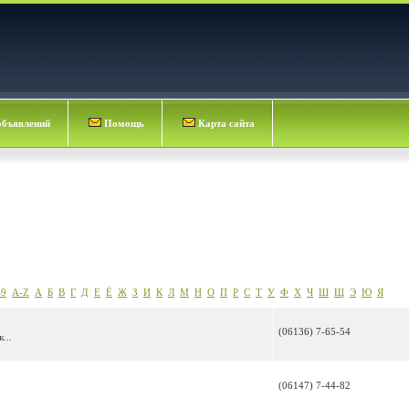
объявлений
Помощь
Карта сайта
-9
A-Z
А
Б
В
Г
Д
Е
Ё
Ж
З
И
К
Л
М
Н
О
П
Р
С
Т
У
Ф
Х
Ч
Ш
Щ
Э
Ю
Я
(06136) 7-65-54
...
(06147) 7-44-82