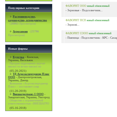
ФАВОРИТ ООО
новый
обновленный
Популярные категории
- Зерновые - Подсолнечник...
Растениеводство,
садоводство, огородничество
ФАВОРИТ ПСП
новый
обновленный
(
26065
Просмотров)
- Зернові...
Агрохимия
(
25796
ФАВОРИТ СООО
новый
обновленный
Просмотров)
- Пшеница - Подсолнечник - КРС - Сахарн
Новые фирмы
Курочка
-
Киевская,
Украина, Васильков.
Продаж підрощених курчат
мясної та яєчно-мясної по
(05-20-2021)
ТД Агроэкспертднепр Плюс
ООО
-
Днепропетровская,
Украина, Днепр.
Компания «Агроэкспертднепр
Плюс» - поставляет совр
(11-20-2019)
Внешагротранс-1 ООО
-
Закарпатская, Украина, Ужгород.
Общество с ограниченной
ответственностью «ВНЕШАГРО
(05-16-2018)