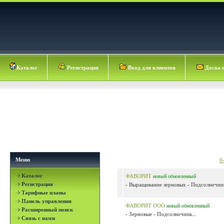
Каталог
Регистрация
Вход для клиентов
Доска 
Меню
0
Каталог
ФАВОРИТ
новый
обновленный
Регистрация
- Выращивание зерновых - Подсолнечник
Тарифные планы
Панель управления
ФАВОРИТ ООО
новый
обновленный
Расширенный поиск
- Зерновые - Подсолнечник...
Связь с нами