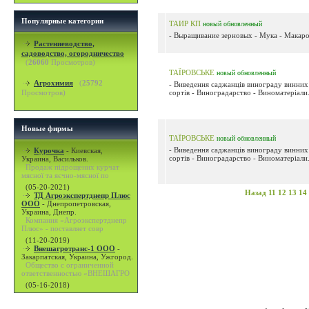
Популярные категории
ТАИР КП
новый
обновленный
- Выращивание зерновых - Мука - Макаро
Растениеводство,
садоводство, огородничество
(
26060
Просмотров)
ТАЇРОВСЬКЕ
новый
обновленный
Агрохимия
(
25792
- Виведення саджанців винограду винних 
Просмотров)
сортів - Виноградарство - Виноматеріали.
Новые фирмы
ТАЇРОВСЬКЕ
новый
обновленный
- Виведення саджанців винограду винних 
Курочка
-
Киевская,
сортів - Виноградарство - Виноматеріали.
Украина, Васильков.
Продаж підрощених курчат
мясної та яєчно-мясної по
(05-20-2021)
Назад
11
12
13
14
ТД Агроэкспертднепр Плюс
ООО
-
Днепропетровская,
Украина, Днепр.
Компания «Агроэкспертднепр
Плюс» - поставляет совр
(11-20-2019)
Внешагротранс-1 ООО
-
Закарпатская, Украина, Ужгород.
Общество с ограниченной
ответственностью «ВНЕШАГРО
(05-16-2018)