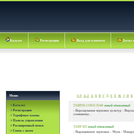
Каталог
Регистрация
Вход для клиентов
Доска 
Меню
0-9
A-Z
А
Б
В
Г
Д
Е
Ё
Ж
З
И
К
Каталог
ТАВРІЯ-СОЮЗ ПАФ
новый
обновленный
Регистрация
- Вирощування зернових культур - Виро
соняшнику...
Тарифные планы
Панель управления
Расширенный поиск
ТАИР КП
новый
обновленный
Связь с нами
- Выращивание зерновых - Мука - Макаро