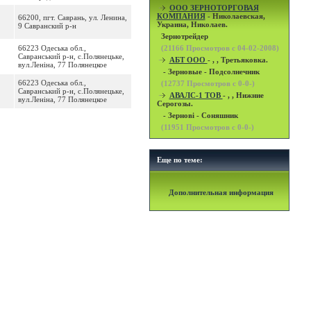
OOO ЗЕРНОТОРГОВАЯ
КОМПАНИЯ
- Николаевская,
66200, пгт. Саврань, ул. Ленина,
Украина, Николаев.
9 Савранский р-н
Зернотрейдер
66223 Одеська обл.,
(
21166
Просмотров с 04-02-2008)
Савранський р-н, с.Полянецьке,
АБТ ООО
- , , Третьяковка.
вул.Леніна, 77 Полянецкое
- Зерновые - Подсолнечник
66223 Одеська обл.,
(
12737
Просмотров с 0-0-)
Савранський р-н, с.Полянецьке,
АВАЛС-1 ТОВ
- , , Нижние
вул.Леніна, 77 Полянецкое
Серогозы.
- Зернові - Соняшник
(
11951
Просмотров с 0-0-)
Еще по теме:
Дополнительная информация