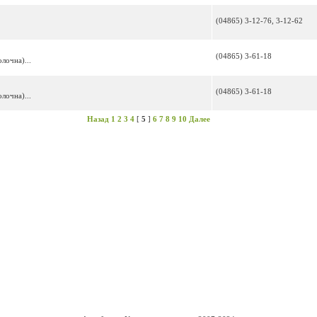
(04865) 3-12-76, 3-12-62
(04865) 3-61-18
лочна)...
(04865) 3-61-18
лочна)...
Назад
1
2
3
4
[
5
]
6
7
8
9
10
Далее