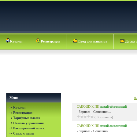
Каталог
Регистрация
Вход для клиентов
Доска 
Меню
0
САВОЩУК ПП
новый
обновленный
Каталог
- Зернові - Соняшник...
Регистрация
(57 голосов)
Тарифные планы
Панель управления
САВОЩУК ПП
новый
обновленный
Расширенный поиск
- Зернові - Соняшник...
Связь с нами