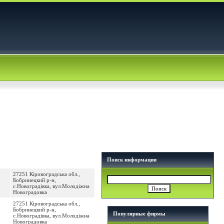
Поиск информации
27251 Кіровоградська обл.,
Бобринецкий р-н,
с.Новоградівка, вул.Молодіжна
Новоградовка
27251 Кіровоградська обл.,
Бобринецкий р-н,
Популярные фирмы
с.Новоградівка, вул.Молодіжна
Новоградовка