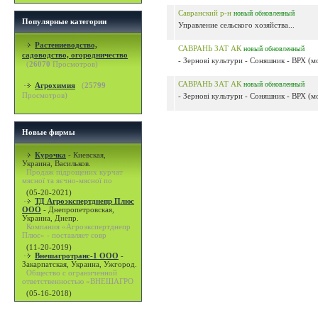
Савранский р-н
новый
обновленный
Популярные категории
Управление сельского хозяйства...
Растениеводство,
САВРАНЬ ЗАТ АК
новый
обновленный
садоводство, огородничество
- Зернові культури - Соняшник - ВРХ (мо
(
26070
Просмотров)
САВРАНЬ ЗАТ АК
новый
обновленный
Агрохимия
(
25799
Просмотров)
- Зернові культури - Соняшник - ВРХ (мо
Новые фирмы
Курочка
-
Киевская,
Украина, Васильков.
Продаж підрощених курчат
мясної та яєчно-мясної по
(05-20-2021)
ТД Агроэкспертднепр Плюс
ООО
-
Днепропетровская,
Украина, Днепр.
Компания «Агроэкспертднепр
Плюс» - поставляет совр
(11-20-2019)
Внешагротранс-1 ООО
-
Закарпатская, Украина, Ужгород.
Общество с ограниченной
ответственностью «ВНЕШАГРО
(05-16-2018)