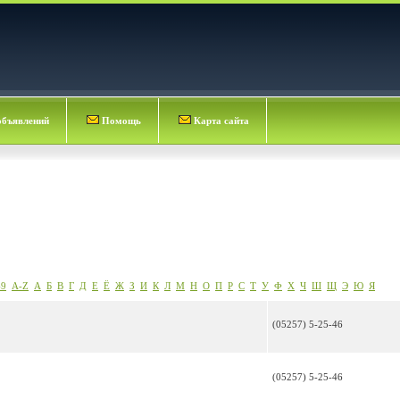
объявлений
Помощь
Карта сайта
-9
A-Z
А
Б
В
Г
Д
Е
Ё
Ж
З
И
К
Л
М
Н
О
П
Р
С
Т
У
Ф
Х
Ч
Ш
Щ
Э
Ю
Я
(05257) 5-25-46
(05257) 5-25-46