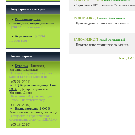
РАДОВСКОЕ ЧАСП
новый
обновленный
- Зерновые - КРС, свиньи - Сахарная свекл
Популярные категории
РАДОМИЛК ДП
новый
обновленный
Растениеводство,
садоводство, огородничество
- Производство технического казеина...
(
26062
Просмотров)
Агрохимия
(
25794
РАДОМИЛК ДП
новый
обновленный
Просмотров)
- Производство технического казеина...
Новые фирмы
Назад
1
2
3
Курочка
-
Киевская,
Украина, Васильков.
Продаж підрощених курчат
мясної та яєчно-мясної по
(05-20-2021)
ТД Агроэкспертднепр Плюс
ООО
-
Днепропетровская,
Украина, Днепр.
Компания «Агроэкспертднепр
Плюс» - поставляет совр
(11-20-2019)
Внешагротранс-1 ООО
-
Закарпатская, Украина, Ужгород.
Общество с ограниченной
ответственностью «ВНЕШАГРО
(05-16-2018)