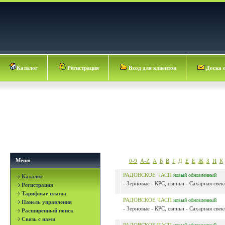
Каталог
Регистрация
Вход для клиентов
Доска 
Меню
0-9
A-Z
А
Б
В
Г
Д
Е
Ё
Ж
З
И
К
РАДОВСКОЕ ЧАСП
новый
обновленный
Каталог
- Зерновые - КРС, свиньи - Сахарная свекл
Регистрация
Тарифные планы
РАДОВСКОЕ ЧАСП
новый
обновленный
Панель управления
- Зерновые - КРС, свиньи - Сахарная свекл
Расширенный поиск
Связь с нами