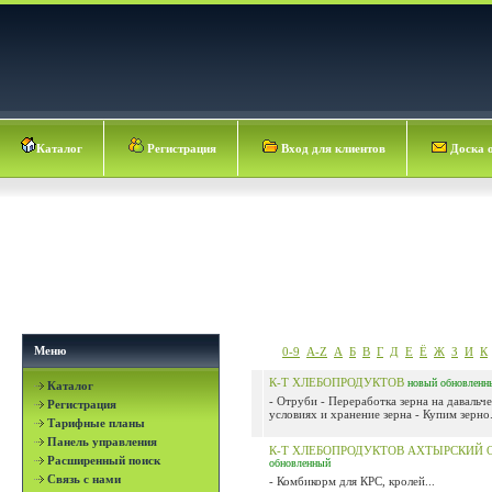
Каталог
Регистрация
Вход для клиентов
Доска 
Меню
0-9
A-Z
А
Б
В
Г
Д
Е
Ё
Ж
З
И
К
К-Т ХЛЕБОПРОДУКТОВ
новый
обновленн
Каталог
- Отруби - Переработка зерна на давальч
Регистрация
условиях и хранение зерна - Купим зерно.
Тарифные планы
Панель управления
К-Т ХЛЕБОПРОДУКТОВ АХТЫРСКИЙ 
Расширенный поиск
обновленный
Связь с нами
- Комбикорм для КРС, кролей...