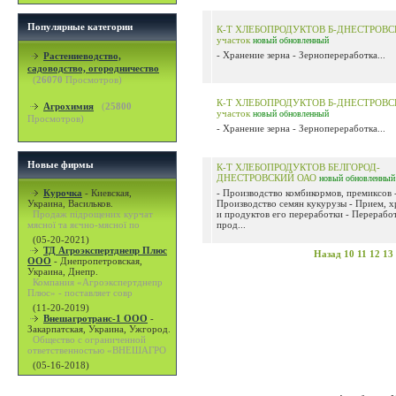
Популярные категории
К-Т ХЛЕБОПРОДУКТОВ Б-ДНЕСТРОВС
участок
новый
обновленный
- Хранение зерна - Зернопереработка...
Растениеводство,
садоводство, огородничество
(
26070
Просмотров)
К-Т ХЛЕБОПРОДУКТОВ Б-ДНЕСТРОВС
Агрохимия
(
25800
участок
новый
обновленный
Просмотров)
- Хранение зерна - Зернопереработка...
Новые фирмы
К-Т ХЛЕБОПРОДУКТОВ БЕЛГОРОД-
ДНЕСТРОВСКИЙ ОАО
новый
обновленный
Курочка
-
Киевская,
- Производство комбикормов, премиксов 
Украина, Васильков.
Производство семян кукурузы - Прием, х
Продаж підрощених курчат
и продуктов его переработки - Переработ
мясної та яєчно-мясної по
прод...
(05-20-2021)
ТД Агроэкспертднепр Плюс
Назад
10
11
12
13
ООО
-
Днепропетровская,
Украина, Днепр.
Компания «Агроэкспертднепр
Плюс» - поставляет совр
(11-20-2019)
Внешагротранс-1 ООО
-
Закарпатская, Украина, Ужгород.
Общество с ограниченной
ответственностью «ВНЕШАГРО
(05-16-2018)