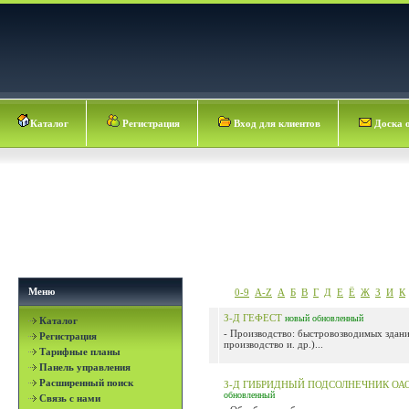
Каталог
Регистрация
Вход для клиентов
Доска 
Меню
0-9
A-Z
А
Б
В
Г
Д
Е
Ё
Ж
З
И
К
З-Д ГЕФЕСТ
новый
обновленный
Каталог
- Производство: быстровозводимых здани
Регистрация
производство и. др.)...
Тарифные планы
Панель управления
Расширенный поиск
З-Д ГИБРИДНЫЙ ПОДСОЛНЕЧНИК ОА
обновленный
Связь с нами