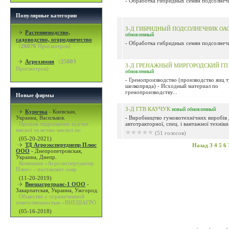
- Обработка гибридных семян подсолнечн
Популярные категории
З-Д ГИБРИДНЫЙ ПОДСОЛНЕЧНИК ОА
Растениеводство,
обновленный
садоводство, огородничество
- Обработка гибридных семян подсолнечн
(
26076
Просмотров)
Агрохимия
(
25803
З-Д ГРЕНАЖНЫЙ МИРГОРОДСКИЙ Г
Просмотров)
обновленный
- Гренопроизводство (производство яиц 
шелкопряда) - Исходный материал по
гренопроизводству...
Новые фирмы
З-Д ГТВ КАУЧУК
новый
обновленный
Курочка
-
Киевская,
Украина, Васильков.
- Виробництво гумовотехнiчних виробiв 
Продаж підрощених курчат
автотракторної, спец. i вантажної технiки.
мясної та яєчно-мясної по
(51 голосов)
(05-20-2021)
ТД Агроэкспертднепр Плюс
Назад
3
4
5
6
ООО
-
Днепропетровская,
Украина, Днепр.
Компания «Агроэкспертднепр
Плюс» - поставляет совр
(11-20-2019)
Внешагротранс-1 ООО
-
Закарпатская, Украина, Ужгород.
Общество с ограниченной
ответственностью «ВНЕШАГРО
(05-16-2018)