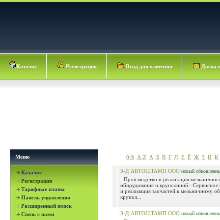
Каталог
Регистрация
Вход для клиентов
Доска 
Меню
0-9
A-Z
А
Б
В
Г
Д
Е
Ё
Ж
З
И
К
З-Д АВТОШТАМП ООО
новый
обновленн
Каталог
- Производство и реализация мельничног
Регистрация
оборудования и круполиний - Сервисное
Тарифные планы
и реализация запчастей к мельничному о
крупол...
Панель управления
Расширенный поиск
З-Д АВТОШТАМП ООО
новый
обновленн
Связь с нами