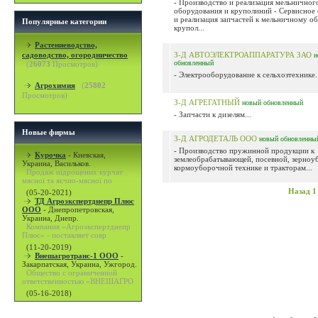
- Производство и реализация мельничног
оборудования и круполиний - Сервисное
и реализация запчастей к мельничному о
Популярные категории
крупол...
Растениеводство,
садоводство, огородничество
З-Д АВТОЭЛЕКТРОАППАРАТУРА ЗАО
н
обновленный
(
26073
Просмотров)
- Электрооборудование к сельхозтехнике..
Агрохимия
(
25802
Просмотров)
З-Д АГРЕГАТНЫЙ
новый
обновленный
- Запчасти к дизелям...
Новые фирмы
З-Д АГРОДЕТАЛЬ ООО
новый
обновленны
- Производство пружинной продукции к
Курочка
-
Киевская,
землеобрабатывающей, посевной, зерноу
Украина, Васильков.
кормоуборочной технике и тракторам...
Продаж підрощених курчат
мясної та яєчно-мясної по
Назад
1
(05-20-2021)
ТД Агроэкспертднепр Плюс
ООО
-
Днепропетровская,
Украина, Днепр.
Компания «Агроэкспертднепр
Плюс» - поставляет совр
(11-20-2019)
Внешагротранс-1 ООО
-
Закарпатская, Украина, Ужгород.
Общество с ограниченной
ответственностью «ВНЕШАГРО
(05-16-2018)