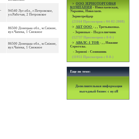
OOO ЗЕРНОТОРГОВАЯ
КОМПАНИЯ
- Николаевская,
-
94540 Луг.обл., г.Петровское,
Украина, Николаев.
ул.Рабочая, 2 Петровское
Зернотрейдер
(
21164
Просмотров с 04-02-2008)
АБТ ООО
- , , Третьяковка.
86500 Донецька обл., м.Сніжне,
вул.Чапека, 1 Снежное
- Зерновые - Подсолнечник
(
12737
Просмотров с 0-0-)
АВАЛС-1 ТОВ
- , , Нижние
86500 Донецька обл., м.Сніжне,
Серогозы.
вул.Чапека, 1 Снежное
- Зернові - Соняшник
(
11951
Просмотров с 0-0-)
Еще по теме:
Дополнительная информация
выгодный бизнес с нулЯ