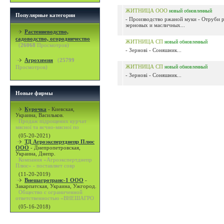
ЖИТНИЦА ООО
новый
обновленный
Популярные категории
- Производство ржаной муки - Отруби р
зерновых и масличных...
Растениеводство,
садоводство, огородничество
ЖИТНИЦА СП
новый
обновленный
(
26068
Просмотров)
- Зернові - Соняшник...
Агрохимия
(
25799
ЖИТНИЦА СП
Просмотров)
новый
обновленный
- Зернові - Соняшник...
Новые фирмы
Курочка
-
Киевская,
Украина, Васильков.
Продаж підрощених курчат
мясної та яєчно-мясної по
(05-20-2021)
ТД Агроэкспертднепр Плюс
ООО
-
Днепропетровская,
Украина, Днепр.
Компания «Агроэкспертднепр
Плюс» - поставляет совр
(11-20-2019)
Внешагротранс-1 ООО
-
Закарпатская, Украина, Ужгород.
Общество с ограниченной
ответственностью «ВНЕШАГРО
(05-16-2018)