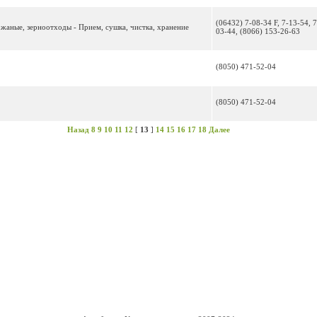
(06432) 7-08-34 F, 7-13-54, 7
жаные, зерноотходы - Прием, сушка, чистка, хранение
03-44, (8066) 153-26-63
(8050) 471-52-04
(8050) 471-52-04
Назад
8
9
10
11
12
[
13
]
14
15
16
17
18
Далее