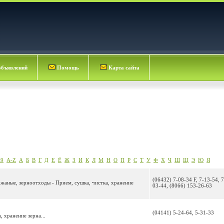
объявлений
Помощь
Карта сайта
-9
A-Z
А
Б
В
Г
Д
Е
Ё
Ж
З
И
К
Л
М
Н
О
П
Р
С
Т
У
Ф
Х
Ч
Ш
Щ
Э
Ю
Я
(06432) 7-08-34 F, 7-13-54, 7
жаные, зерноотходы - Прием, сушка, чистка, хранение
03-44, (8066) 153-26-63
(04141) 5-24-64, 5-31-33
 хранение зерна...