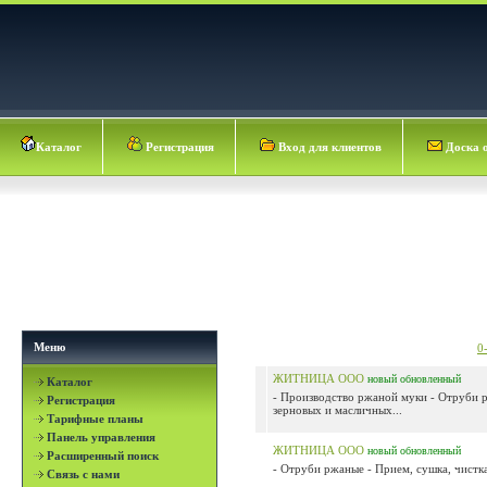
Каталог
Регистрация
Вход для клиентов
Доска 
Меню
0
ЖИТНИЦА ООО
новый
обновленный
Каталог
- Производство ржаной муки - Отруби р
Регистрация
зерновых и масличных...
Тарифные планы
Панель управления
ЖИТНИЦА ООО
новый
обновленный
Расширенный поиск
- Отруби ржаные - Прием, сушка, чистка,
Связь с нами