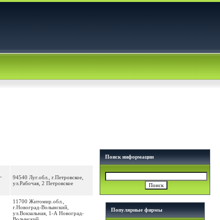
Поиск информации
-
94540 Луг.обл., г.Петровское,
ул.Рабочая, 2 Петровское
11700 Житомир.обл.,
г.Новоград-Волынский,
Популярные фирмы
ул.Вокзальная, 1-А Новоград-
Волынский