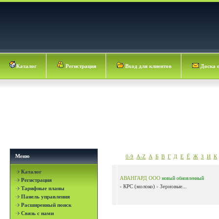
Каталог
Регистрация
Вход для клиентов
Доска 
Меню
0-9
A-Z
А
Б
В
Г
Д
Е
Ё
Ж
З
И
К
Каталог
АВАНГАРД ООО
новый
обновленный
Регистрация
- КРС (молоко) - Зерновые...
Тарифные планы
Панель управления
Расширенный поиск
Связь с нами