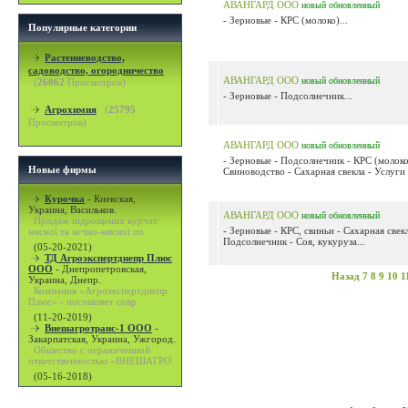
АВАНГАРД ООО
новый
обновленный
- Зерновые - КРС (молоко)...
Популярные категории
Растениеводство,
садоводство, огородничество
АВАНГАРД ООО
новый
обновленный
(
26062
Просмотров)
- Зерновые - Подсолнечник...
Агрохимия
(
25795
Просмотров)
АВАНГАРД ООО
новый
обновленный
- Зерновые - Подсолнечник - КРС (молоко
Новые фирмы
Свиноводство - Сахарная свекла - Услуги
Курочка
-
Киевская,
Украина, Васильков.
АВАНГАРД ООО
новый
обновленный
Продаж підрощених курчат
- Зерновые - КРС, свиньи - Сахарная свекл
мясної та яєчно-мясної по
Подсолнечник - Соя, кукуруза...
(05-20-2021)
ТД Агроэкспертднепр Плюс
ООО
-
Днепропетровская,
Назад
7
8
9
10
1
Украина, Днепр.
Компания «Агроэкспертднепр
Плюс» - поставляет совр
(11-20-2019)
Внешагротранс-1 ООО
-
Закарпатская, Украина, Ужгород.
Общество с ограниченной
ответственностью «ВНЕШАГРО
(05-16-2018)