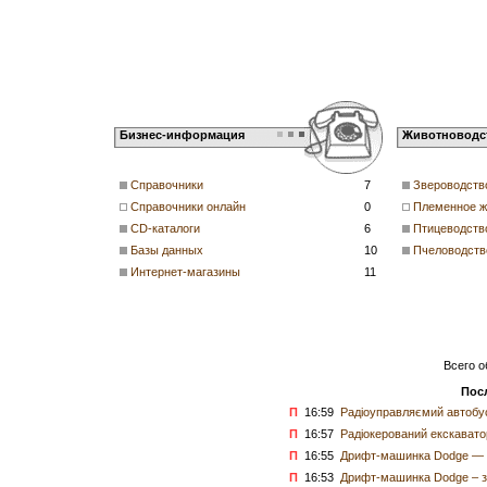
Бизнес-информация
Животноводс
Справочники
7
Звероводств
Справочники онлайн
0
Племенное ж
CD-каталоги
6
Птицеводств
Базы данных
10
Пчеловодств
Интернет-магазины
11
Всего о
Пос
П
16:59
Радіоуправляємий автобус
П
16:57
Радіокерований екскаватор
П
16:55
Дрифт-машинка Dodge — д
П
16:53
Дрифт-машинка Dodge – з