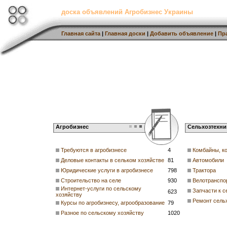
доска объявлений Агробизнес Украины
Главная сайта
|
Главная доски
|
Добавить объявление
|
Пр
Агробизнес
Сельхозтехни
Требуются в агробизнесе
4
Комбайны, к
Деловые контакты в сельком хозяйстве
81
Автомобили
Юридические услуги в агробизнесе
798
Трактора
Строительство на селе
930
Велотранспо
Интернет-услуги по сельскому
Запчасти к с
623
хозяйству
Ремонт сель
Курсы по агробизнесу, агрообразование
79
Разное по сельскому хозяйству
1020