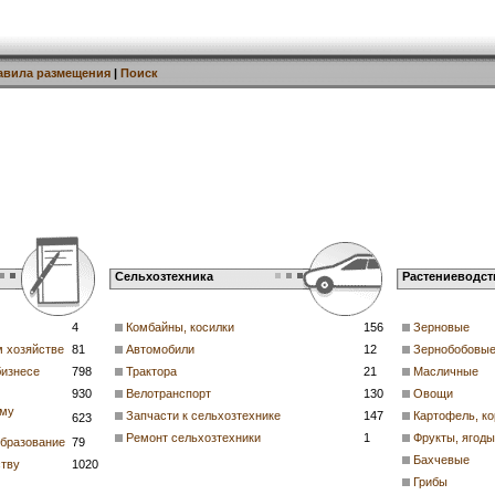
авила размещения
|
Поиск
Сельхозтехника
Растениеводст
4
Комбайны, косилки
156
Зерновые
м хозяйстве
81
Автомобили
12
Зернобобовы
бизнесе
798
Трактора
21
Масличные
930
Велотранспорт
130
Овощи
ому
Запчасти к сельхозтехнике
147
Картофель, к
623
Ремонт сельхозтехники
1
Фрукты, ягоды
образование
79
Бахчевые
ству
1020
Грибы