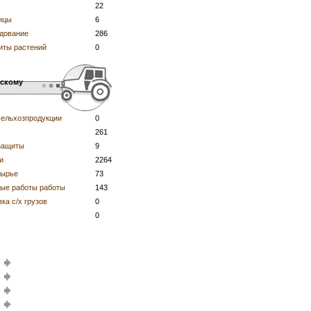
22
нцы
6
дование
286
иты растений
0
ьскому
сельхозпродукции
0
261
защиты
9
и
2264
сырье
73
вые работы работы
143
ка с/х грузов
0
0