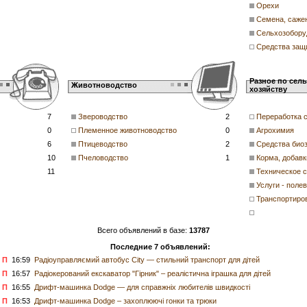
Орехи
Семена, саже
Сельхозобору
Средства защ
Разное по сел
Животноводство
хозяйству
7
Звероводство
2
Переработка 
0
Племенное животноводство
0
Агрохимия
6
Птицеводство
2
Средства био
10
Пчеловодство
1
Корма, добавк
11
Техническое 
Услуги - поле
Транспортиров
Всего объявлений в базе:
13787
Последние 7 объявлений:
П
16:59
Радіоуправляємий автобус City — стильний транспорт для дітей
П
16:57
Радіокерований екскаватор "Гірник" – реалістична іграшка для дітей
П
16:55
Дрифт-машинка Dodge — для справжніх любителів швидкості
П
16:53
Дрифт-машинка Dodge – захоплюючі гонки та трюки