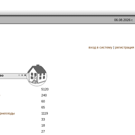
06.08.2026 г.
вход в систему
|
регистрация
во
5120
е
240
60
65
орнеплоды
1119
33
18
27