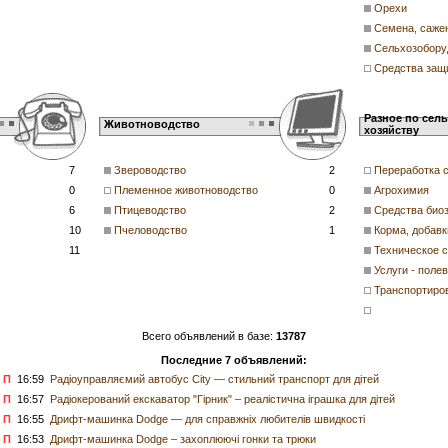
Орехи
Семена, саже
Сельхозобору
Средства защ
Разное по сел
Животноводство
хозяйству
7
Звероводство
2
Переработка 
0
Племенное животноводство
0
Агрохимия
6
Птицеводство
2
Средства био
10
Пчеловодство
1
Корма, добавк
11
Техническое 
Услуги - поле
Транспортиров
Всего объявлений в базе:
13787
Последние 7 объявлений:
П
16:59
Радіоуправляємий автобус City — стильний транспорт для дітей
П
16:57
Радіокерований екскаватор "Гірник" – реалістична іграшка для дітей
П
16:55
Дрифт-машинка Dodge — для справжніх любителів швидкості
П
16:53
Дрифт-машинка Dodge – захоплюючі гонки та трюки