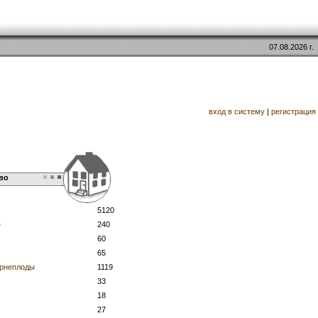
07.08.2026 г.
вход в систему
|
регистрация
во
5120
е
240
60
65
орнеплоды
1119
33
18
27