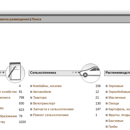
авила размещения
|
Поиск
Сельхозтехника
Растениеводст
4
Комбайны, косилки
156
Зерновые
м хозяйстве
81
Автомобили
12
Зернобобовы
бизнесе
798
Трактора
21
Масличные
930
Велотранспорт
130
Овощи
ому
Запчасти к сельхозтехнике
147
Картофель, к
623
Ремонт сельхозтехники
1
Фрукты, ягоды
образование
79
Бахчевые
ству
1020
Грибы