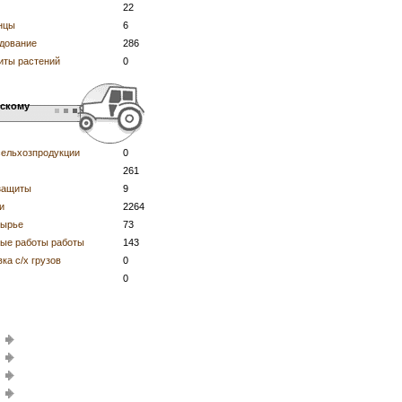
22
нцы
6
дование
286
иты растений
0
ьскому
сельхозпродукции
0
261
защиты
9
и
2264
сырье
73
вые работы работы
143
ка с/х грузов
0
0