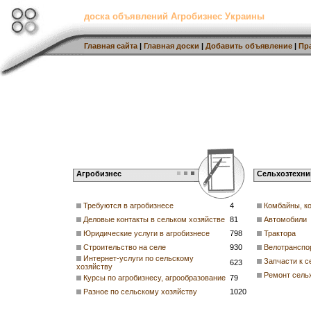
доска объявлений Агробизнес Украины
Главная сайта
|
Главная доски
|
Добавить объявление
|
Пр
Агробизнес
Сельхозтехни
Требуются в агробизнесе
4
Комбайны, к
Деловые контакты в сельком хозяйстве
81
Автомобили
Юридические услуги в агробизнесе
798
Трактора
Строительство на селе
930
Велотранспо
Интернет-услуги по сельскому
Запчасти к с
623
хозяйству
Ремонт сель
Курсы по агробизнесу, агрообразование
79
Разное по сельскому хозяйству
1020