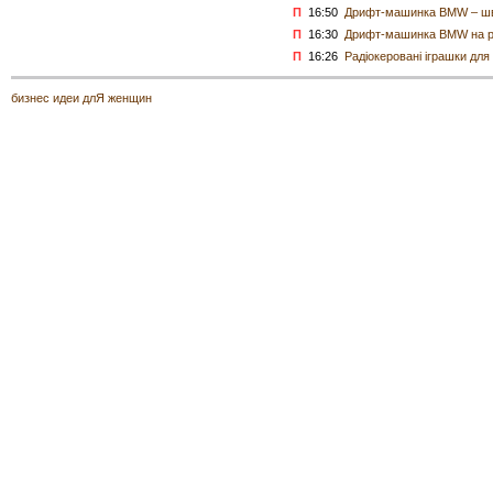
П
16:50
Дрифт-машинка BMW – шви
П
16:30
Дрифт-машинка BMW на ра
П
16:26
Радіокеровані іграшки для
бизнес идеи длЯ женщин