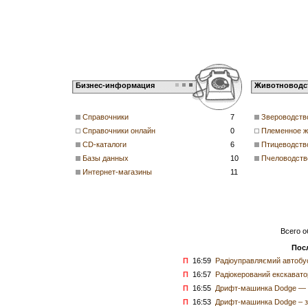
Бизнес-информация
Животноводс
Справочники
7
Звероводств
Справочники онлайн
0
Племенное ж
CD-каталоги
6
Птицеводств
Базы данных
10
Пчеловодств
Интернет-магазины
11
Всего о
Пос
П
16:59
Радіоуправляємий автобус
П
16:57
Радіокерований екскаватор
П
16:55
Дрифт-машинка Dodge — д
П
16:53
Дрифт-машинка Dodge – з