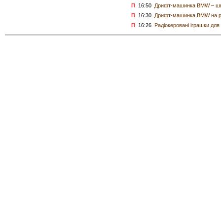
П
16:50
Дрифт-машинка BMW – шви
П
16:30
Дрифт-машинка BMW на ра
П
16:26
Радіокеровані іграшки для