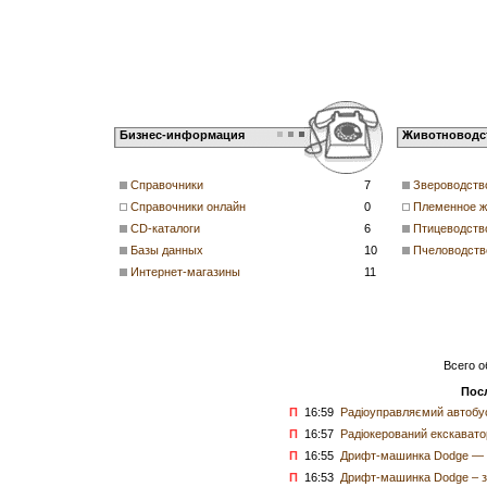
Бизнес-информация
Животноводс
Справочники
7
Звероводств
Справочники онлайн
0
Племенное ж
CD-каталоги
6
Птицеводств
Базы данных
10
Пчеловодств
Интернет-магазины
11
Всего о
Пос
П
16:59
Радіоуправляємий автобус
П
16:57
Радіокерований екскаватор
П
16:55
Дрифт-машинка Dodge — д
П
16:53
Дрифт-машинка Dodge – з