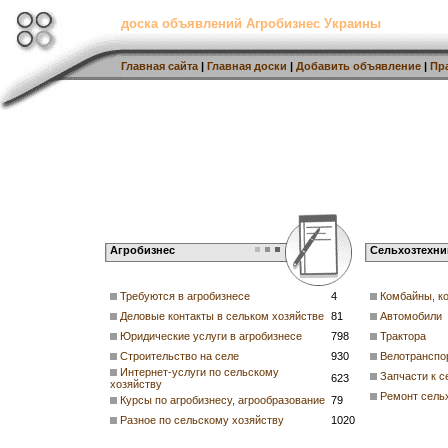
доска объявлений Агробизнес Украины
Главная сайта
|
Главная доски
|
Добавить объявление
|
Пр
Агробизнес
Сельхозтехни
Требуются в агробизнесе
4
Комбайны, к
Деловые контакты в сельком хозяйстве
81
Автомобили
Юридические услуги в агробизнесе
798
Трактора
Строительство на селе
930
Велотранспо
Интернет-услуги по сельскому
Запчасти к с
623
хозяйству
Ремонт сель
Курсы по агробизнесу, агрообразование
79
Разное по сельскому хозяйству
1020