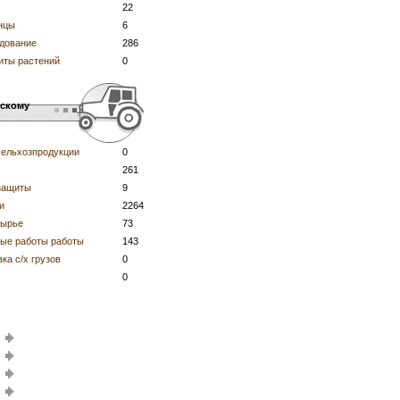
22
нцы
6
дование
286
иты растений
0
ьскому
сельхозпродукции
0
261
защиты
9
и
2264
сырье
73
вые работы работы
143
ка с/х грузов
0
0