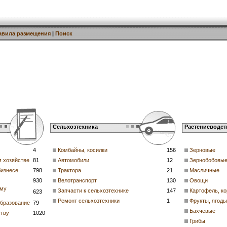
авила размещения
|
Поиск
Сельхозтехника
Растениеводст
4
Комбайны, косилки
156
Зерновые
м хозяйстве
81
Автомобили
12
Зернобобовы
бизнесе
798
Трактора
21
Масличные
930
Велотранспорт
130
Овощи
ому
Запчасти к сельхозтехнике
147
Картофель, к
623
Ремонт сельхозтехники
1
Фрукты, ягоды
образование
79
Бахчевые
ству
1020
Грибы