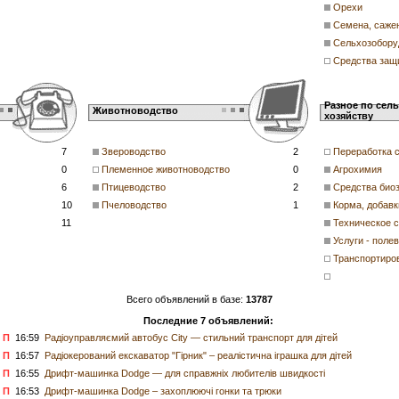
Орехи
Семена, саже
Сельхозобору
Средства защ
Разное по сел
Животноводство
хозяйству
7
Звероводство
2
Переработка 
0
Племенное животноводство
0
Агрохимия
6
Птицеводство
2
Средства био
10
Пчеловодство
1
Корма, добавк
11
Техническое 
Услуги - поле
Транспортиров
Всего объявлений в базе:
13787
Последние 7 объявлений:
П
16:59
Радіоуправляємий автобус City — стильний транспорт для дітей
П
16:57
Радіокерований екскаватор "Гірник" – реалістична іграшка для дітей
П
16:55
Дрифт-машинка Dodge — для справжніх любителів швидкості
П
16:53
Дрифт-машинка Dodge – захоплюючі гонки та трюки