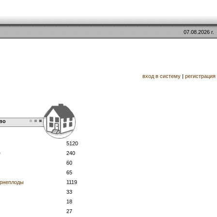
07.08.2026 г.
вход в систему
|
регистрация
во
5120
е
240
60
65
орнеплоды
1119
33
18
27