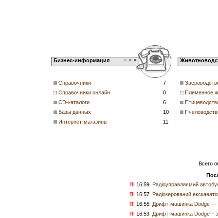
Бизнес-информация
Животноводс
Справочники
7
Звероводств
Справочники онлайн
0
Племенное ж
CD-каталоги
6
Птицеводств
Базы данных
10
Пчеловодств
Интернет-магазины
11
Всего о
Пос
П
16:59
Радіоуправляємий автобус
П
16:57
Радіокерований екскаватор
П
16:55
Дрифт-машинка Dodge — д
П
16:53
Дрифт-машинка Dodge – з