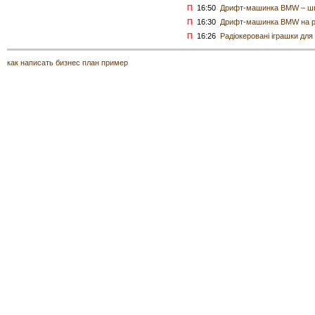
П
16:50
Дрифт-машинка BMW – шви
П
16:30
Дрифт-машинка BMW на ра
П
16:26
Радіокеровані іграшки для
как написать бизнес план пример