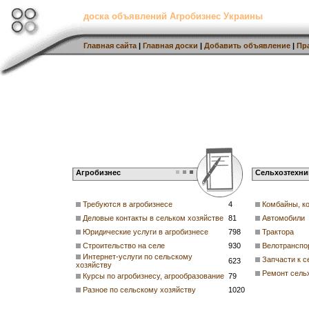
доска объявлений Агробизнес Украины
Главная сайта
|
Главная доски
|
Добавить объявление
|
Пр
Агробизнес
Сельхозтехни
Требуются в агробизнесе
4
Комбайны, к
Деловые контакты в сельком хозяйстве
81
Автомобили
Юридические услуги в агробизнесе
798
Трактора
Строительство на селе
930
Велотранспо
Интернет-услуги по сельскому
Запчасти к с
623
хозяйству
Ремонт сель
Курсы по агробизнесу, агрообразование
79
Разное по сельскому хозяйству
1020