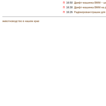
П
16:50
Дрифт-машинка BMW – шви
П
16:30
Дрифт-машинка BMW на ра
П
16:26
Радіокеровані іграшки для
животноводство в нашем крае