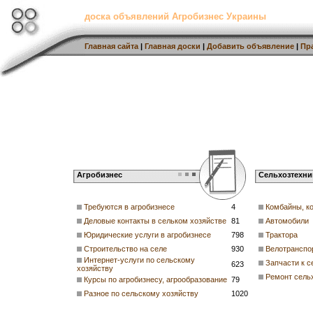
доска объявлений Агробизнес Украины
Главная сайта
|
Главная доски
|
Добавить объявление
|
Пр
Агробизнес
Сельхозтехни
Требуются в агробизнесе
4
Комбайны, к
Деловые контакты в сельком хозяйстве
81
Автомобили
Юридические услуги в агробизнесе
798
Трактора
Строительство на селе
930
Велотранспо
Интернет-услуги по сельскому
Запчасти к с
623
хозяйству
Ремонт сель
Курсы по агробизнесу, агрообразование
79
Разное по сельскому хозяйству
1020