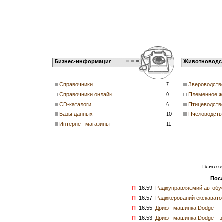
Бизнес-информация
Животноводс
Справочники
7
Звероводств
Справочники онлайн
0
Племенное ж
CD-каталоги
6
Птицеводств
Базы данных
10
Пчеловодств
Интернет-магазины
11
Всего о
Пос
П
16:59
Радіоуправляємий автобус
П
16:57
Радіокерований екскаватор
П
16:55
Дрифт-машинка Dodge — д
П
16:53
Дрифт-машинка Dodge – з