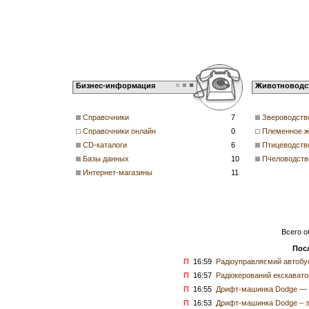
Бизнес-информация
Животноводс
Справочники
7
Звероводств
Справочники онлайн
0
Племенное ж
CD-каталоги
6
Птицеводств
Базы данных
10
Пчеловодств
Интернет-магазины
11
Всего о
Пос
П
16:59
Радіоуправляємий автобус
П
16:57
Радіокерований екскаватор
П
16:55
Дрифт-машинка Dodge — д
П
16:53
Дрифт-машинка Dodge – з