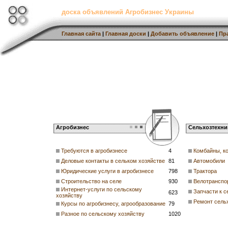
доска объявлений Агробизнес Украины
Главная сайта
|
Главная доски
|
Добавить объявление
|
Пр
Агробизнес
Сельхозтехни
Требуются в агробизнесе
4
Комбайны, к
Деловые контакты в сельком хозяйстве
81
Автомобили
Юридические услуги в агробизнесе
798
Трактора
Строительство на селе
930
Велотранспо
Интернет-услуги по сельскому
Запчасти к с
623
хозяйству
Ремонт сель
Курсы по агробизнесу, агрообразование
79
Разное по сельскому хозяйству
1020