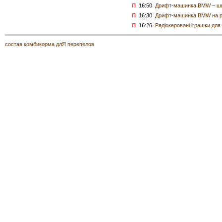
П
16:50
Дрифт-машинка BMW – шви
П
16:30
Дрифт-машинка BMW на ра
П
16:26
Радіокеровані іграшки для
состав комбикорма длЯ перепелов